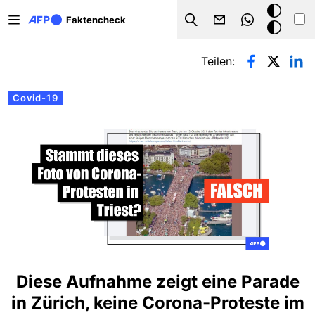
Direkt zum Inhalt
Dark
Faktencheck
Search
Mode
Primäre Reiter
Teilen:
Covid-19
Diese Aufnahme zeigt eine Parade
in Zürich, keine Corona-Proteste im