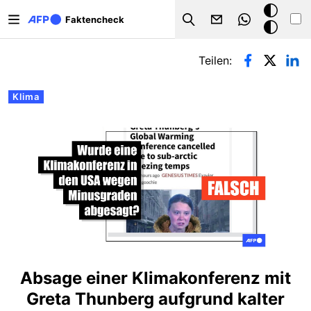
Direkt zum Inhalt
Dark
Faktencheck
Search
Mode
Primäre Reiter
Teilen:
Klima
Absage einer Klimakonferenz mit
Greta Thunberg aufgrund kalter