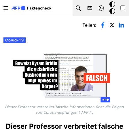
Direkt zum Inhalt
Dark
Faktencheck
Search
Mode
Primäre Reiter
Teilen:
Covid-19
Dieser Professor verbreitet falsche Informationen über die Folgen
von Corona-Impfungen ( AFP / )
Dieser Professor verbreitet falsche