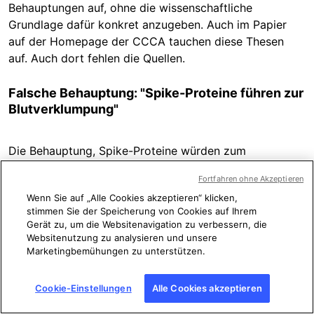
Behauptungen auf, ohne die wissenschaftliche
Grundlage dafür konkret anzugeben. Auch im Papier
auf der Homepage der CCCA tauchen diese Thesen
auf. Auch dort fehlen die Quellen.
Falsche Behauptung: "Spike-Proteine führen zur
Blutverklumpung"
Die Behauptung, Spike-Proteine würden zum
Zellsterben und zur Blutverklumpung führen, ist falsch.
Fortfahren ohne Akzeptieren
AFP hat diese bereits im Februar 2021 im
Wenn Sie auf „Alle Cookies akzeptieren“ klicken,
Zusammenhang mit einer Studie des Paul-Ehrlich-
stimmen Sie der Speicherung von Cookies auf Ihrem
Instituts geprüft. In
diesem Faktencheck
kam AFP nach
Gerät zu, um die Websitenavigation zu verbessern, die
zahlreichen Expertengesprächen zum Fazit: "Die
Websitenutzung zu analysieren und unsere
Corona-Impfung, so bestätigten sowohl der
Marketingbemühungen zu unterstützen.
Studienleiter als auch andere Expertinnen und Experten
auf AFP-Anfrage, könne solche unkontrollierte
Cookie-Einstellungen
Alle Cookies akzeptieren
Zellfusionen überhaupt nicht auslösen. Die behauptete