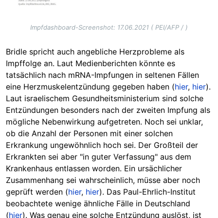
Impfdashboard-Screenshot: 17.06.2021 ( PEI/AFP / )
Bridle spricht auch angebliche Herzprobleme als
Impffolge an. Laut Medienberichten könnte es
tatsächlich nach mRNA-Impfungen in seltenen Fällen
eine Herzmuskelentzündung gegeben haben (
hier
,
hier
).
Laut israelischem Gesundheitsministerium sind solche
Entzündungen besonders nach der zweiten Impfung als
mögliche Nebenwirkung aufgetreten. Noch sei unklar,
ob die Anzahl der Personen mit einer solchen
Erkrankung ungewöhnlich hoch sei. Der Großteil der
Erkrankten sei aber "in guter Verfassung" aus dem
Krankenhaus entlassen worden. Ein ursächlicher
Zusammenhang sei wahrscheinlich, müsse aber noch
geprüft werden (
hier
,
hier
). Das Paul-Ehrlich-Institut
beobachtete wenige ähnliche Fälle in Deutschland
(
hier
). Was genau eine solche Entzündung auslöst, ist