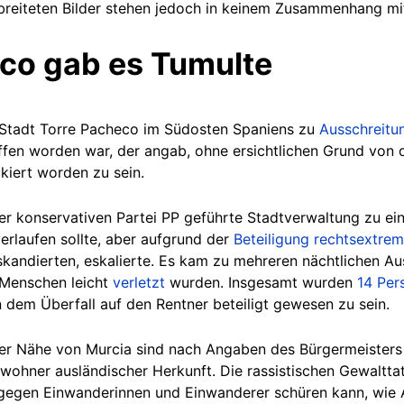
breiteten Bilder stehen jedoch in keinem Zusammenhang mi
eco gab es Tumulte
 Stadt Torre Pacheco im Südosten Spaniens zu
Ausschreitu
iffen worden war, der angab, ohne ersichtlichen Grund von 
kiert worden zu sein.
der konservativen Partei PP geführte Stadtverwaltung zu e
 verlaufen sollte, aber aufgrund der
Beteiligung rechtsextre
skandierten, eskalierte. Es kam zu mehreren nächtlichen A
e Menschen leicht
verletzt
wurden.
Insgesamt wurden
14 Per
n dem Überfall auf den Rentner beteiligt gewesen zu sein.
 der Nähe von Murcia sind nach Angaben des Bürgermeisters
ohner ausländischer Herkunft. Die rassistischen Gewalttat
gegen Einwanderinnen und Einwanderer schüren kann, wie 