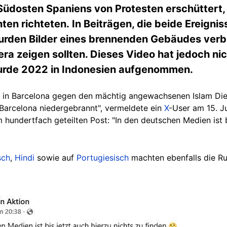
Südosten Spaniens von Protesten erschüttert,
en richteten. In Beiträgen, die beide Ereignis
rden Bilder eines brennenden Gebäudes verbre
ra zeigen sollten. Dieses Video hat jedoch ni
wurde 2022 in Indonesien aufgenommen.
 in Barcelona
gegen den mächtig angewachsenen Islam
Die
 Barcelona niedergebrannt",
vermeldete ein
X
-User am 15. Ju
 hundertfach geteilten Post: "In den deutschen Medien ist b
sch
,
Hindi
sowie auf
Portugiesisch
machten ebenfalls die R