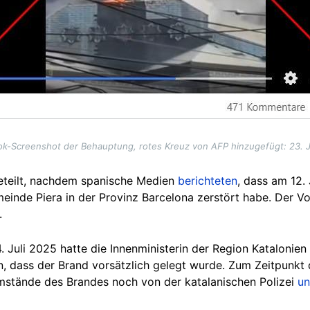
k-Screenshot der Behauptung, rotes Kreuz von AFP hinzugefügt: 23. J
eteilt, nachdem spanische Medien
berichteten
, dass am 12.
nde Piera in der Provinz Barcelona zerstört habe. Der Vorf
.
. Juli 2025
hatte die Innenministerin der Region Katalonien 
n, dass der Brand vorsätzlich gelegt wurde. Zum Zeitpunkt 
mstände des Brandes noch von der katalanischen Polizei
un