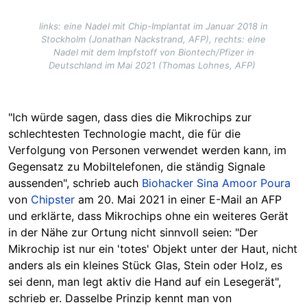
links: eine Nadel mit Chip-Implantat im Januar 2018 in
Stockholm (Jonathan Nackstrand, AFP), rechts: eine
Nadel mit dem Impfstoff von Biontech/Pfizer in
Deutschland im Mai 2021 (Thomas Lohnes, AFP)
"Ich würde sagen, dass dies die Mikrochips zur
schlechtesten Technologie macht, die für die
Verfolgung von Personen verwendet werden kann, im
Gegensatz zu Mobiltelefonen, die ständig Signale
aussenden", schrieb auch
Biohacker Sina Amoor Poura
von
Chipster
am 20. Mai 2021 in einer E-Mail an AFP
und erklärte, dass Mikrochips ohne ein weiteres Gerät
in der Nähe zur Ortung nicht sinnvoll seien: "Der
Mikrochip ist nur ein 'totes' Objekt unter der Haut, nicht
anders als ein kleines Stück Glas, Stein oder Holz, es
sei denn, man legt aktiv die Hand auf ein Lesegerät",
schrieb er. Dasselbe Prinzip kennt man von