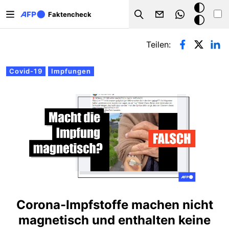
Direkt zum Inhalt
Dark
Faktencheck
Search
Mode
Primäre Reiter
Teilen:
Covid-19
Impfungen
Corona-Impfstoffe machen nicht
magnetisch und enthalten keine