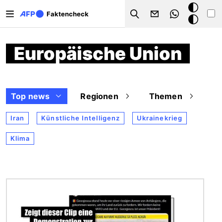
Direkt zum Inhalt
Dark
Faktencheck
Search
Mode
Europäische Union
Top news
Regionen
Themen
Iran
Künstliche Intelligenz
Ukrainekrieg
Klima
Bild