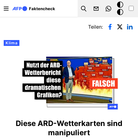
Direkt zum Inhalt
Dark
Faktencheck
Search
Mode
Primäre Reiter
Teilen:
Klima
Diese ARD-Wetterkarten sind
manipuliert