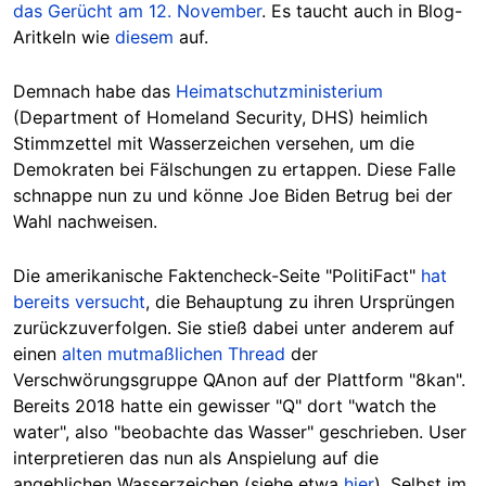
das Gerücht am 12. November
. Es taucht auch in Blog-
Aritkeln wie
diesem
auf.
Demnach habe das
Heimatschutzministerium
(Department of Homeland Security, DHS) heimlich
Stimmzettel mit Wasserzeichen versehen, um die
Demokraten bei Fälschungen zu ertappen. Diese Falle
schnappe nun zu und könne Joe Biden Betrug bei der
Wahl nachweisen.
Die amerikanische Faktencheck-Seite "PolitiFact"
hat
bereits versucht
, die Behauptung zu ihren Ursprüngen
zurückzuverfolgen. Sie stieß dabei unter anderem auf
einen
alten mutmaßlichen Thread
der
Verschwörungsgruppe QAnon auf der Plattform "8kan".
Bereits 2018 hatte ein gewisser "Q" dort "watch the
water", also "beobachte das Wasser" geschrieben. User
interpretieren das nun als Anspielung auf die
angeblichen Wasserzeichen (siehe etwa
hier
). Selbst im