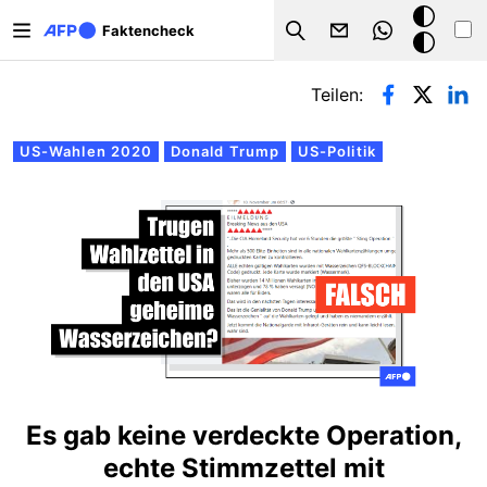
Direkt zum Inhalt
Dark
Faktencheck
Search
Mode
Primäre Reiter
Teilen:
US-Wahlen 2020
Donald Trump
US-Politik
Es gab keine verdeckte Operation,
echte Stimmzettel mit