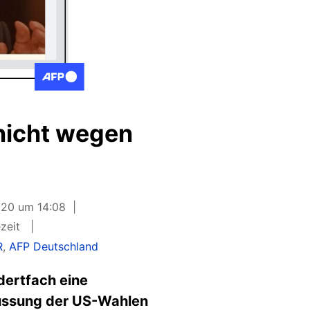
nicht wegen
020 um 14:08
ezeit
R
,
AFP Deutschland
dertfach eine
lussung der US-Wahlen