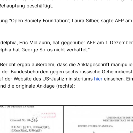
Behauptung beschäftigt.
tung "Open Society Foundation", Laura Silber, sagte AFP a
.
iladelphia, Eric McLaurin, hat gegenüber AFP am 1. Dezembe
lphia hat George Soros nicht verhaftet."
ericht ergab außerdem, dass die Anklageschrift manipulie
e der Bundesbehörden gegen sechs russische Geheimdienst
h auf der Website des US-Justizministeriums
hier
einsehen. Ei
und die originale Anklage (rechts):