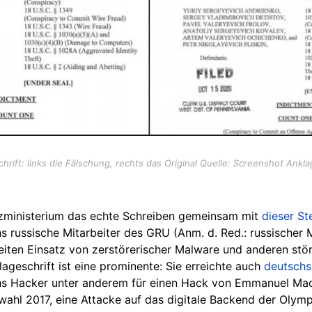
hrift: links die Fälschung, rechts das Original Quelle: Screenshot Ankl
izministerium das echte Schreiben gemeinsam mit
dieser S
hs russische Mitarbeiter des GRU (Anm. d. Red.: russischer 
ten Einsatz von zerstörerischer Malware und anderen stö
lageschrift ist eine prominente: Sie erreichte auch
deutschs
s Hacker unter anderem für einen Hack von Emmanuel Macr
wahl 2017, eine Attacke auf das digitale Backend der Olym