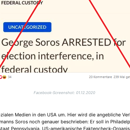
Facebook-Screenshot: 01.12.2020
zialen Medien in den USA um. Hier wird die angebliche Ve
anns Soros noch genauer beschrieben: Er soll in Philade
staat Pennsylvania. US-amerikanische Faktencheck-Organis