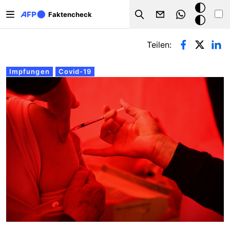
Direkt zum Inhalt
Dark
Faktencheck
Search
Mode
Primäre Reiter
Teilen:
Impfungen
Covid-19