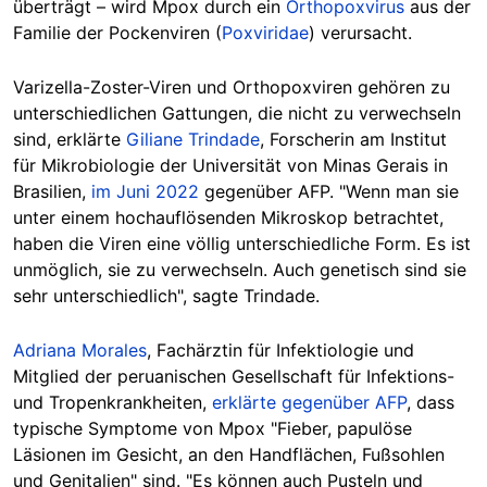
überträgt – wird Mpox durch ein
Orthopoxvirus
aus der
Familie der Pockenviren (
Poxviridae
) verursacht.
Varizella-Zoster-Viren und Orthopoxviren gehören zu
unterschiedlichen Gattungen, die nicht zu verwechseln
sind, erklärte
Giliane Trindade
, Forscherin am Institut
für Mikrobiologie der Universität von Minas Gerais in
Brasilien,
im Juni 2022
gegenüber AFP. "Wenn man sie
unter einem hochauflösenden Mikroskop betrachtet,
haben die Viren eine völlig unterschiedliche Form. Es ist
unmöglich, sie zu verwechseln. Auch genetisch sind sie
sehr unterschiedlich", sagte Trindade.
Adriana Morales
, Fachärztin für Infektiologie und
Mitglied der peruanischen Gesellschaft für Infektions-
und Tropenkrankheiten,
erklärte
gegenüber AFP
, dass
typische Symptome von Mpox "Fieber, papulöse
Läsionen im Gesicht, an den Handflächen, Fußsohlen
und Genitalien" sind. "Es können auch Pusteln und