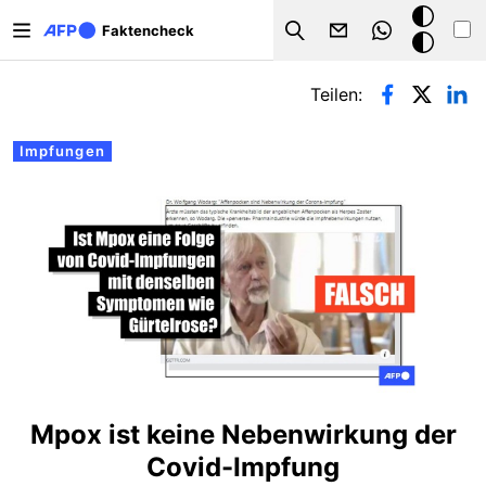
Direkt zum Inhalt
Dark
Faktencheck
Search
Mode
Primäre Reiter
Teilen:
Impfungen
Mpox ist keine Nebenwirkung der
Covid-Impfung