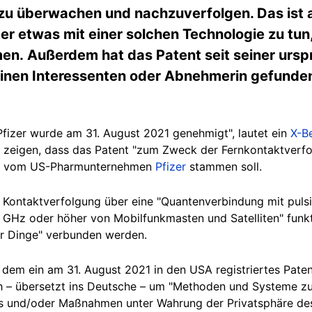
u überwachen und nachzuverfolgen. Das ist ab
er etwas mit einer solchen Technologie zu tun
en. Außerdem hat das Patent seit seiner urs
einen Interessenten oder Abnehmerin gefunden
fizer
wurde am 31. August 2021 genehmigt", lautet ein
X-B
 zeigen, dass das Patent "zum Zweck der Fernkontaktverfo
nd vom US-Pharmunternehmen
Pfizer
stammen soll.
e Kontaktverfolgung über eine "Quantenverbindung mit puls
 GHz oder höher von Mobilfunkmasten und Satelliten" funk
er Dinge" verbunden werden.
f dem ein am 31. August 2021 in den USA registriertes Paten
ch – übersetzt ins Deutsche – um "
Methoden und Systeme zur
s und/oder Maßnahmen unter Wahrung der Privatsphäre des