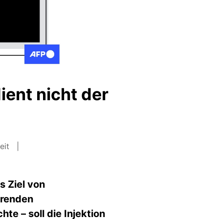
ent nicht der
eit
s Ziel von
hrenden
uchte
–
soll die Injektion