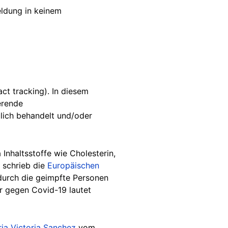
eldung in keinem
ct tracking). In diesem
erende
ulich behandelt und/oder
Inhaltsstoffe wie Cholesterin,
 schrieb die
Europäischen
 durch die geimpfte Personen
r gegen Covid-19 lautet
ia Victoria Sanchez
vom