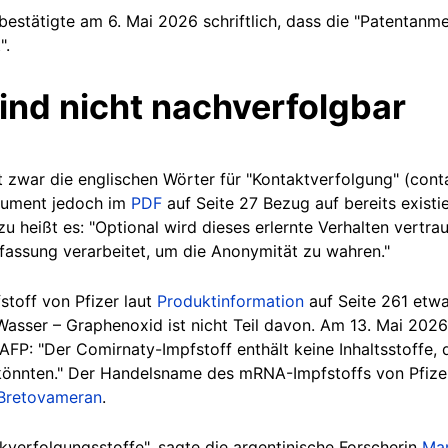
bestätigte am 6. Mai 2026 schriftlich, dass die "Patentanm
".
sind nicht nachverfolgbar
 zwar die englischen Wörter für "Kontaktverfolgung" (conta
ument jedoch im
PDF
auf Seite 27 Bezug auf bereits existi
heißt es: "Optional wird dieses erlernte Verhalten vertra
fassung verarbeitet, um die Anonymität zu wahren."
stoff von Pfizer laut
Produktinformation
auf Seite 261 etwa 
sser – Graphenoxid ist nicht Teil davon. Am 13. Mai 2026
FP: "Der Comirnaty-Impfstoff enthält keine Inhaltsstoffe,
könnten." Der Handelsname des mRNA-Impfstoffs von Pfize
Bretovameran
.
kverfolgungsstoffe", sagte die argentinische Forscherin
Mar