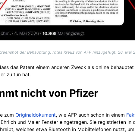
creenshot der Behauptung, rotes Kreuz von AFP hinzugefügt: 26. Mai 
ass das Patent einem anderen Zweck als online behauptet d
er zu tun hat.
mmt nicht von Pfizer
te zum
Originaldokument
, wie AFP auch schon in einem
Fak
l Ehrlich und Maier Fenster eingetragen. Sie registrierten i
hreibt, welches etwa Bluetooth in Mobiltelefonen nutzt, um