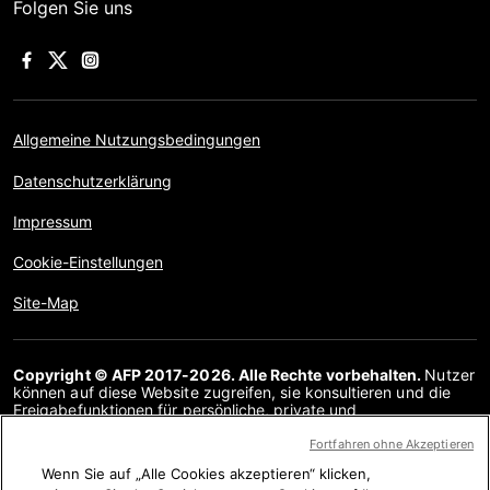
Folgen Sie uns
Allgemeine Nutzungsbedingungen
Datenschutzerklärung
Impressum
Cookie-Einstellungen
Site-Map
Copyright © AFP 2017-2026. Alle Rechte vorbehalten.
Nutzer
können auf diese Website zugreifen, sie konsultieren und die
Freigabefunktionen für persönliche, private und
nichtkommerzielle Zwecke nutzen. Jede andere Verwendung,
insbesondere jegliche Vervielfältigung, Kommunikation mit der
Fortfahren ohne Akzeptieren
Öffentlichkeit oder Verbreitung des Inhalts dieser Website, ganz
Wenn Sie auf „Alle Cookies akzeptieren“ klicken,
oder teilweise, für einen anderen Zweck und/oder auf andere