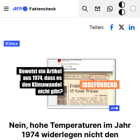
Direkt zum Inhalt
Dark
Faktencheck
Search
Mode
Primäre Reiter
Teilen:
Klima
Nein, hohe Temperaturen im Jahr
1974 widerlegen nicht den