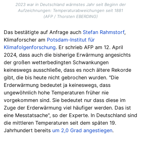
2023 war in Deutschland wärmstes Jahr seit Beginn der
Aufzeichnungen: Temperaturabweichungen seit 1881
(AFP / Thorsten EBERDING)
Das bestätigte auf Anfrage auch
Stefan Rahmstorf
,
Klimaforscher am
Potsdam-Institut für
Klimafolgenforschung
. Er schrieb AFP am 12. April
2024, dass auch die bisherige Erwärmung angesichts
der großen wetterbedingten Schwankungen
keineswegs ausschließe, dass es noch ältere Rekorde
gibt, die bis heute nicht gebrochen
wurden
. "Die
Erderwärmung bedeutet ja keineswegs, dass
ungewöhnlich hohe Temperaturen früher nie
vorgekommen sind. Sie bedeutet nur dass diese im
Zuge der Erderwärmung viel häufiger werden. Das ist
eine Messtatsache", so der Experte. In Deutschland sind
die mittleren Temperaturen seit dem späten 19.
Jahrhundert bereits
um 2,0 Grad angestiegen
.