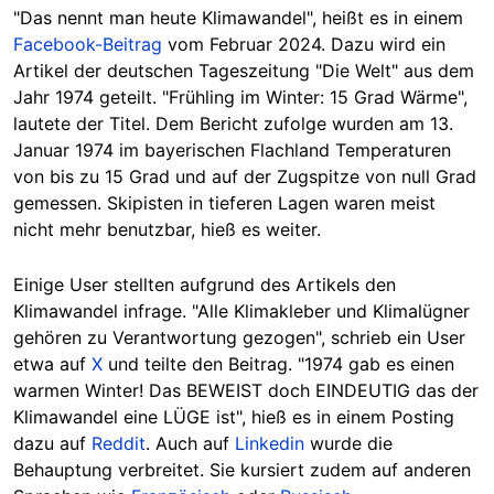
"Das nennt man heute Klimawandel", heißt es in einem
Facebook-Beitrag
vom Februar 2024. Dazu wird ein
Artikel der deutschen Tageszeitung "Die Welt" aus dem
Jahr 1974 geteilt. "Frühling im Winter: 15 Grad Wärme",
lautete der Titel. Dem Bericht zufolge wu
rden am 13.
Januar 1974 im bayerischen Flachland Temperaturen
von bis zu 15 Grad und auf der Zugspitze von null Grad
gemessen. Skipisten in tieferen Lagen waren meist
nicht mehr benutzbar, hieß es weiter.
Einige User stellten aufgrund des Artikels den
Klimawandel infrage. "Alle Klimakleber und Klimalügner
gehören zu Verantwortung gezogen", schrieb ein User
etwa auf
X
und teilte den Beitrag. "
1974 gab es einen
warmen Winter! Das BEWEIST doch EINDEUTIG das der
Klimawandel eine LÜGE ist", hieß es in einem Posting
dazu auf
Reddit
. Auch auf
Linkedin
wurde die
Behauptung verbreitet. Sie kursiert zudem auf anderen