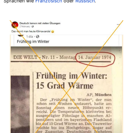
Sprachen wie
Französisch
oder
Russisch
.
Image