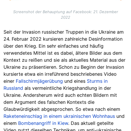
Screenshot der Behauptung auf Facebook: 21. Dezember
2022
Seit der Invasion russischer Truppen in die Ukraine am
24. Februar 2022 kursieren zahlreiche Desinformation
über den Krieg. Ein sehr einfaches und häufig
verwendetes Mittel ist es dabei, ältere Bilder aus dem
Kontext zu reißen und sie als aktuelles Material aus der
Ukraine zu präsentieren. Schon zu Beginn der Invasion
kursierte etwa ein irreführend beschriebenes Video
einer
Fallschirmjägerübung
und eines
Sturms in
Russland
als vermeintliche Kriegshandlung in der
Ukraine. Andersherum wird auch echten Bildern mit
dem Argument des falschen Kontexts die
Glaubwürdigkeit abgesprochen. So etwa nach einem
Raketeneinschlag in einem ukrainischen Wohnhaus
und
einem
Bombenangriff in Kiew
. Das aktuell geteilte
Video nutzt dieselben Techniken, um anti-ukrainische