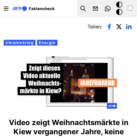
Direkt zum Inhalt
Dark
Faktencheck
Search
Mode
Primäre Reiter
Teilen:
Ukrainekrieg
Energie
Video zeigt Weihnachtsmärkte in
Kiew vergangener Jahre, keine