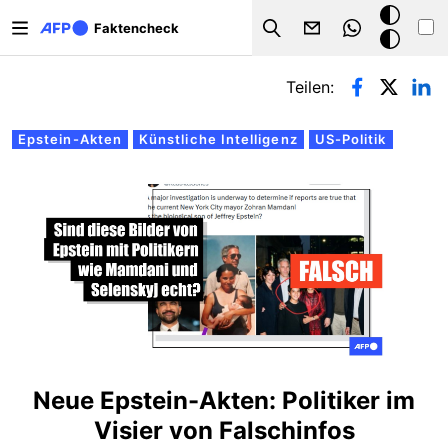
Direkt zum Inhalt
Dark
Faktencheck
Search
Mode
Primäre Reiter
Teilen:
Epstein-Akten
Künstliche Intelligenz
US-Politik
Neue Epstein-Akten: Politiker im
Visier von Falschinfos