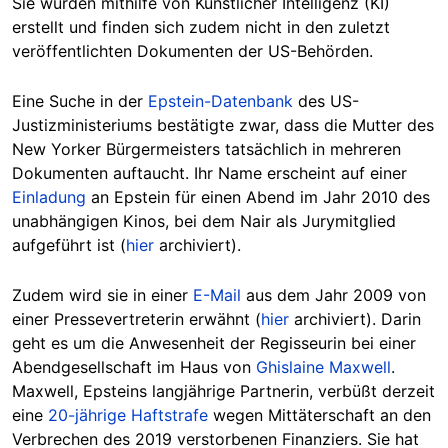
Sie wurden mithilfe von Künstlicher Intelligenz (KI)
erstellt und finden sich zudem nicht in den zuletzt
veröffentlichten Dokumenten der US-Behörden.
Eine Suche in der
Epstein-Datenbank
des US-
Justizministeriums bestätigte zwar, dass die Mutter des
New Yorker Bürgermeisters tatsächlich in mehreren
Dokumenten auftaucht. Ihr Name erscheint auf einer
Einladung
an Epstein für einen Abend im Jahr 2010 des
unabhängigen Kinos, bei dem Nair als Jurymitglied
aufgeführt ist (
hier
archiviert).
Zudem wird sie in einer
E-Mail
aus dem Jahr 2009 von
einer Pressevertreterin erwähnt (
hier
archiviert). Darin
geht es um die Anwesenheit der Regisseurin bei einer
Abendgesellschaft im Haus von
Ghislaine Maxwell
.
Maxwell, Epsteins langjährige Partnerin, verbüßt derzeit
eine
20-jährige Haftstrafe
wegen Mittäterschaft an den
Verbrechen des 2019 verstorbenen Finanziers. Sie hat