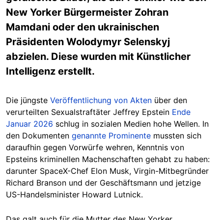
New Yorker Bürgermeister Zohran
Mamdani oder den ukrainischen
Präsidenten Wolodymyr Selenskyj
abzielen. Diese wurden mit Künstlicher
Intelligenz erstellt.
Die jüngste
Veröffentlichung von Akten
über den
verurteilten Sexualstraftäter Jeffrey Epstein
Ende
Januar 2026
schlug in sozialen Medien hohe Wellen. In
den Dokumenten
genannte Prominente
mussten sich
daraufhin gegen Vorwürfe wehren, Kenntnis von
Epsteins kriminellen Machenschaften gehabt zu haben:
darunter SpaceX-Chef Elon Musk, Virgin-Mitbegründer
Richard Branson und der Geschäftsmann und jetzige
US-Handelsminister Howard Lutnick.
Das galt auch für die Mutter des New Yorker