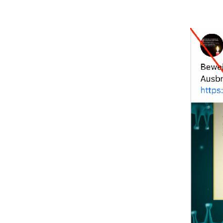
Image