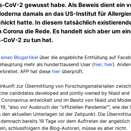
-CoV-2 gewusst habe. Als Beweis dient ein v
derna damals an das US-Institut für Allergi
hickt hatte. In diesem tatsächlich existieren
 Corona die Rede. Es handelt sich aber um ein
rs-CoV-2 zu tun hat.
i
einen Blogartikel
über die angebliche Enthüllung auf Faceb
hauptung mehr als hunderttausend User (
hier
,
hier
). Ander
rbreitet. AFP hat diese
hier
überprüft.
nkunft zur Übermittlung von Forschungsmaterialien zwisc
ine candidates developed and jointly-owned by Niaid and
 Coronavirus entwickelt und im Besitz von Niaid und Mode
 "also vor Ausbruch der "offiziellen Pandemie"", wie der B
n den aktuellen Unterlagen ist der Zeitpunkt. Die Übermitt
 demnach bereits 19 Tage vor dem Auftreten der angeblich
sein, schlussfolgern die Blog-Autoren, müsse es aber nicht.