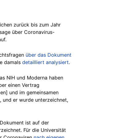
ichen zurück bis zum Jahr
ssage über Coronavirus-
auf.
echtsfragen
über das Dokument
te damals
detailliert analysiert
.
"Das NIH und Moderna haben
er einen Vertrag
rden] und im gemeinsamen
s, und er wurde unterzeichnet,
 Dokument ist auf der
eichnet. Für die Universität
er Coronaviren
nach eigenen