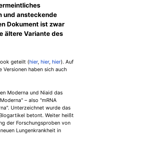
ermeintliches
en und ansteckende
den Dokument ist zwar
e ältere Variante des
ook geteilt (
hier
,
hier
,
hier
). Auf
e Versionen haben sich auch
hen Moderna und Niaid das
 Moderna" – also "mRNA
rna". Unterzeichnet wurde das
logartikel betont. Weiter heißt
lung der Forschungsproben von
 neuen Lungenkrankheit in