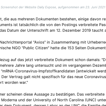
Screenshot der Website Daily Expose, aufgenommen am 23. Juni 2021
et, die aus mehreren Dokumenten bestehen, einige davon re
uments ist tatsächlich die von den Postings verbreitete Pa
 das Datum der Unterschrift am 12. Dezember 2019 taucht 
s Nachrichtenportal "Axios" in Zusammenhang mit Urheberr
nische NGO "Public Citizen" hatte die 153 Seiten Dokumen
t Bezug auf das jetzt verbreitete Dokument schon damals: 
mehrere Jahre lang untersucht und im vergangenen Dezemb
ss "mRNA-Coronavirus-Impfstoffkandidaten [entwickelt we
. Der Vertrag galt nicht spezifisch für das neue Coronaviru
rt worden war."
hner scheinen diese Aussage zu bestätigen. Das verbreitete
 Moderna und der University of North Carolina (UNC) unterz
ter dem Dokument, dessen Labor an der UNC die Familie d