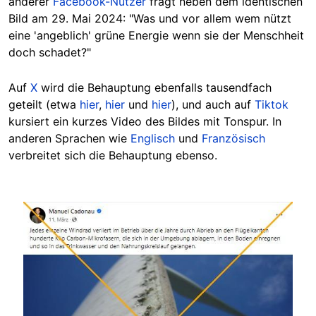
anderer
Facebook-Nutz
er
fra
gt neben dem identischen
Bild am 29. Mai 2024: "Was und vor allem wem nützt
eine 'angeblich' grüne Energie wenn sie der Menschheit
doch schadet?"
Auf
X
wird die Behauptung ebenfalls tausendfach
geteilt (etwa
hier
,
hier
und
hier
), und auch auf
Tiktok
kursiert ein kurzes Video des Bildes mit Tonspur. In
anderen Sprachen wie
Englisch
und
Französisch
verbreitet sich die Behauptung ebenso.
Image