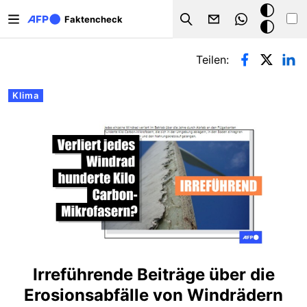
Direkt zum Inhalt
Dark
Faktencheck
Search
Mode
Primäre Reiter
Teilen:
Klima
Irreführende Beiträge über die
Erosionsabfälle von Windrädern