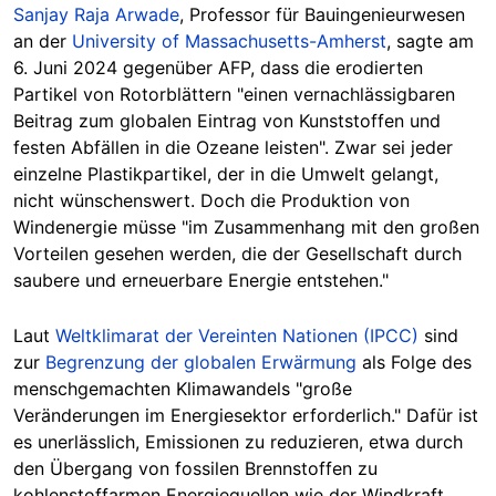
Sanjay Raja Arwade
, Professor für Bauingenieurwesen
an der
University of Massachusetts-Amherst
, sagte am
6. Juni 2024 gegenüber AFP, dass die erodierten
Partikel von Rotorblättern "einen vernachlässigbaren
Beitrag zum globalen Eintrag von Kunststoffen und
festen Abfällen in die Ozeane leisten". Zwar sei jeder
einzelne Plastikpartikel, der in die Umwelt gelangt,
nicht wünschenswert. Doch die Produktion von
Windenergie müsse "im Zusammenhang mit den großen
Vorteilen gesehen werden, die der Gesellschaft durch
saubere und erneuerbare Energie entstehen."
Laut
Weltklimarat der Vereinten Nationen (IPCC)
sind
zur
Begrenzung der globalen Erwärmung
als Folge des
menschgemachten Klimawandels "große
Veränderungen im Energiesektor erforderlich." Dafür ist
es unerlässlich, Emissionen zu reduzieren, etwa durch
den Übergang von fossilen Brennstoffen zu
kohlenstoffarmen Energiequellen wie der Windkraft,