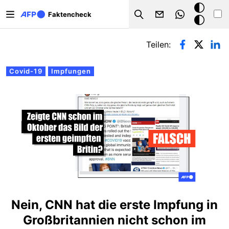
Direkt zum Inhalt
Dark
Faktencheck
Search
Mode
Primäre Reiter
Teilen:
Covid-19
Impfungen
Nein, CNN hat die erste Impfung in
Großbritannien nicht schon im