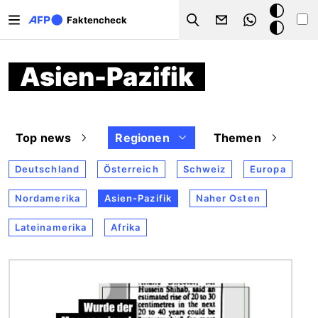
Direkt zum Inhalt
Dark
Faktencheck
Search
Mode
Asien-Pazifik
Top news
Regionen
Themen
Deutschland
Österreich
Schweiz
Europa
Nordamerika
Asien-Pazifik
Naher Osten
Lateinamerika
Afrika
Bild