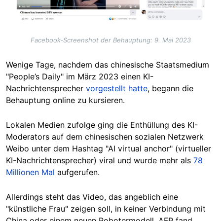
Facebook-Screenshot der Behauptung: 9. Mai 2023
Wenige Tage, nachdem das chinesische Staatsmedium
"People’s Daily" im März 2023 einen KI-
Nachrichtensprecher
vorgestellt hatte
, begann die
Behauptung online zu kursieren.
Lokalen Medien zufolge ging die Enthüllung des KI-
Moderators auf dem chinesischen sozialen Netzwerk
Weibo unter dem Hashtag "AI virtual anchor" (virtueller
KI-Nachrichtensprecher) viral und wurde mehr als
78
Millionen Mal
aufgerufen.
Allerdings steht das Video, das angeblich eine
"künstliche Frau" zeigen soll, in keiner Verbindung mit
China oder einem neuen Robotermodell. AFP fand