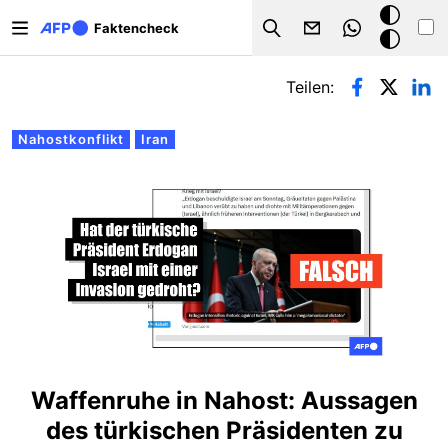
Direkt zum Inhalt
Dark
Faktencheck
Search
Mode
Primäre Reiter
Teilen:
Nahostkonflikt
Iran
Waffenruhe in Nahost: Aussagen
des türkischen Präsidenten zu