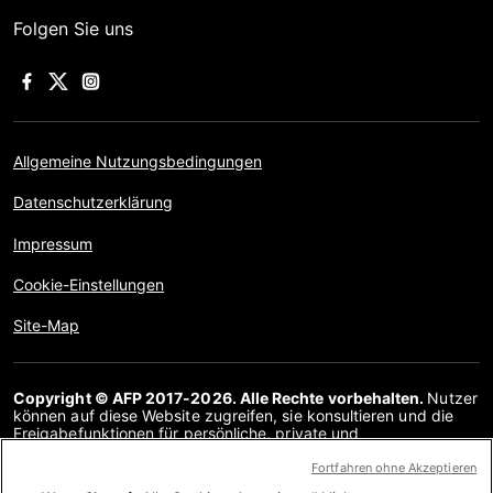
Folgen Sie uns
Allgemeine Nutzungsbedingungen
Datenschutzerklärung
Impressum
Cookie-Einstellungen
Site-Map
Copyright © AFP 2017-2026. Alle Rechte vorbehalten.
Nutzer
können auf diese Website zugreifen, sie konsultieren und die
Freigabefunktionen für persönliche, private und
nichtkommerzielle Zwecke nutzen. Jede andere Verwendung,
insbesondere jegliche Vervielfältigung, Kommunikation mit der
Fortfahren ohne Akzeptieren
Öffentlichkeit oder Verbreitung des Inhalts dieser Website, ganz