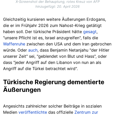
X-Screenshot der Behauptung, rotes Kreuz von AFP
hinzugefügt: 20. April 2026
Gleichzeitig kursieren weitere Äußerungen Erdogans,
die er im Frühjahr 2026 zum Nahost-Krieg getätigt
haben soll. Der türkische Präsident hätte
gesagt
,
"unsere Pflicht ist es, Israel anzugreifen", falls die
Waffenruhe
zwischen den USA und dem Iran gebrochen
würde. Oder
auch
, dass Benjamin Netanjahu "der Hitler
unserer Zeit" sei, "geblendet von Blut und Hass", oder
dass "jeder Angriff auf den Libanon von nun an als
Angriff auf die Türkei betrachtet wird".
Türkische Regierung dementierte
Äußerungen
Angesichts zahlreicher solcher Beiträge in sozialen
Medien
veröffentlichte
das offizielle
Zentrum zur