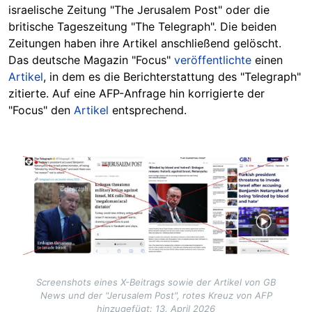
israelische Zeitung "The Jerusalem Post" oder die
britische Tageszeitung "The Telegraph". Die beiden
Zeitungen haben ihre Artikel anschließend gelöscht.
Das deutsche Magazin "Focus"
veröffentlichte
einen
Artikel
, in dem es die Berichterstattung des "Telegraph"
zitierte. Auf eine AFP-Anfrage hin korrigierte der
"Focus" den
Artikel
entsprechend.
Image
Screenshots eines X-Beitrags sowie der Artikel von GB
News und der "Jerusalem Post", rotes Kreuz von AFP
hinzugefügt: 13. April 2026