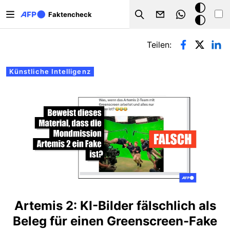
Direkt zum Inhalt
Dark
Faktencheck
Search
Mode
Primäre Reiter
Teilen:
Künstliche Intelligenz
Artemis 2: KI-Bilder fälschlich als
Beleg für einen Greenscreen-Fake