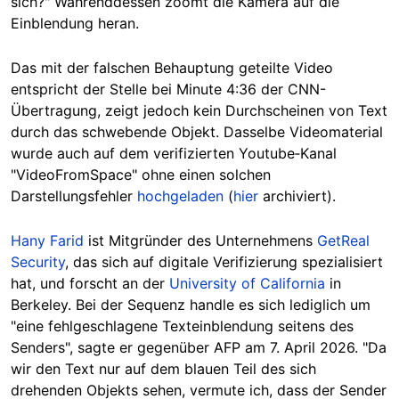
sich?" Währenddessen zoomt die Kamera auf die
Einblendung heran.
Das mit der falschen Behauptung geteilte Video
entspricht der Stelle bei Minute 4:36 der CNN-
Übertragung, zeigt jedoch kein Durchscheinen von Text
durch das schwebende Objekt. Dasselbe Videomaterial
wurde auch auf dem verifizierten Youtube‑Kanal
"VideoFromSpace" ohne einen solchen
Darstellungsfehler
hochgeladen
(
hier
archiviert).
Hany Farid
ist Mitgründer des Unternehmens
GetReal
Security
, das sich auf digitale Verifizierung spezialisiert
hat, und forscht an der
University of California
in
Berkeley. Bei der Sequenz handle es sich lediglich um
"eine fehlgeschlagene Texteinblendung seitens des
Senders", sagte er gegenüber AFP am 7. April 2026. "Da
wir den Text nur auf dem blauen Teil des sich
drehenden Objekts sehen, vermute ich, dass der Sender