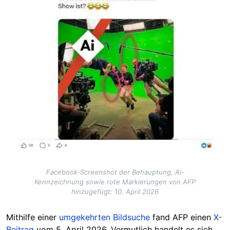
Facebook-Screenshot der Behauptung, Ai-
Kennzeichnung sowie rote Markierungen von AFP
hinzugefügt: 10. April 2026
Mithilfe einer
umgekehrten Bildsuche
fand AFP einen
X-
Beitrag
vom 5. April 2026. Vermutlich handelt es sich