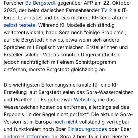
Forscher
Bo Bergstedt
gegenüber AFP am 22. Oktober
2025, der beim dänischen Fernsehsender
TV 2
als
IT-
Experte
arbeitet und bereits mehrere KI-Generatoren
selbst testete
. Während KI-Modelle sich ständig
weiterentwickeln, habe Sora noch "einige Probleme",
auf die Bergstedt hinwie
s, etwa wenn sich andere
Sprachen mit Englisch vermischen. Erste
llerinnen und
Ersteller solcher Videos könnten Ungereimtheiten
jedoch nachträglich mit einem Schnittprogramm
entfernen, merkte Bergstedt gleichzeitig an.
Die wichtigsten Erkennungsmerkmale für eine KI-
Erstellung laut Bergstedt seien das Sora-Wasserzeichen
und Pixelfehler. Es gebe zwar
Websites
, die das
Wasserzeichen kostenlos entfernen, allerdings sei das
Ergebnis "in der Regel nicht perfekt". Die aktuelle Sora-
Version ist in Europa
noch nicht
vollständig
verfügbar
und funktioniert noch über
Einladungscodes
oder über
andere Plattformen
, die Sora 2 bereits in ihre Dienste