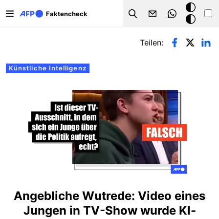
Direkt zum Inhalt
Dark
Faktencheck
Search
Mode
Primäre Reiter
Teilen:
Künstliche Intelligenz
Angebliche Wutrede: Video eines
Jungen in TV-Show wurde KI-