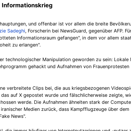
 Informationskrieg
ehauptungen, und offenbar ist vor allem die breite Bevölkeru
ie Sadeghi
, Forscherin bei NewsGuard, gegenüber AFP.
Fü
otteten Informationsraum gefangen
", in dem vor allem sta
oheit zu erlangen".
fer technologischer Manipulation geworden zu sein: Lokale 
nsehprogramm gehackt und Aufnahmen von Frauenprotesten a
ine verbreitete Clips bei, die aus kriegsbezogenen Videosp
 das auf X gepostet wurde und fälschlicherweise zeigte, wie
hossen werde. Die Aufnahmen ähnelten stark der Computer-
hte iranischer Medien zurück, dass Kampfflugzeuge über de
"Fake News".
, die immer häufiger von Internetnutzerinnen und -nutzer 