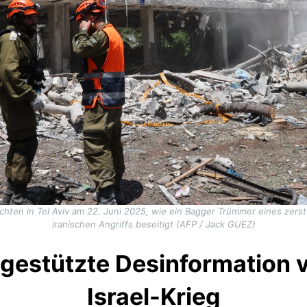
achten in Tel Aviv am 22. Juni 2025, wie ein Bagger Trümmer eines zers
iranischen Angriffs beseitigt (AFP / Jack GUEZ)
gestützte Desinformation ve
Israel-Krieg