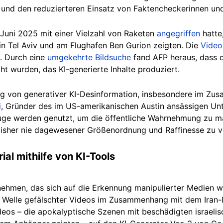
 und den reduzierteren Einsatz von Faktencheckerinnen un
 Juni 2025 mit einer Vielzahl von Raketen
angegriffen
hatte,
in Tel Aviv und am Flughafen Ben Gurion zeigten. Die
Video
t. Durch eine
umgekehrte Bildsuche
fand AFP heraus, dass d
ht wurden, das KI-generierte Inhalte produziert.
ieg von generativer KI-Desinformation, insbesondere im Zu
i
, Gründer des im US-amerikanischen Austin ansässigen U
ge werden genutzt, um die öffentliche Wahrnehmung zu man
 bisher nie dagewesener Größenordnung und Raffinesse zu ve
ial mithilfe von KI-Tools
nehmen, das sich auf die Erkennung manipulierter Medien wi
eine Welle gefälschter Videos im Zusammenhang mit dem Iran
Videos – die apokalyptische Szenen mit beschädigten israe