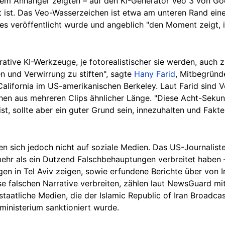
nem Anhänger zeigten – auf den KI-Generator Veo 3 von Goo
nt ist. Das Veo-Wasserzeichen ist etwa am unteren Rand eine
s veröffentlicht wurde und angeblich "den Moment zeigt, i
erative KI-Werkzeuge, je fotorealistischer sie werden, auc
n und Verwirrung zu stiften", sagte
Hany Farid
, Mitbegründ
 California im US-amerikanischen Berkeley. Laut Farid sind
hen aus mehreren Clips ähnlicher Länge. "Diese Acht-Sek
 ist, sollte aber ein guter Grund sein, innezuhalten und Fak
n sich jedoch nicht auf soziale Medien. Das US-Journalist
mehr als ein Dutzend Falschbehauptungen verbreitet haben –
en in Tel Aviv zeigen, sowie erfundene Berichte über von I
ese falschen Narrative verbreiten, zählen laut NewsGuard m
taatliche Medien, die der Islamic Republic of Iran Broadcas
ministerium sanktioniert wurde.