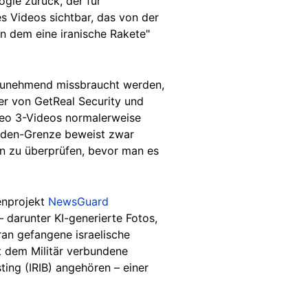
gle zurück, der für
s Videos sichtbar, das von der
n dem eine iranische Rakete"
h zunehmend missbraucht werden,
er von GetReal Security und
 Veo 3-Videos normalerweise
unden-Grenze beweist zwar
ten zu überprüfen, bevor man es
enprojekt
NewsGuard
 darunter KI-generierte Fotos,
ran gefangene israelische
it dem Militär verbundene
ting (IRIB) angehören – einer