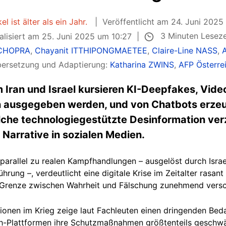
el ist älter als ein Jahr.
Veröffentlicht am 24. Juni 2025
3 Minuten Lesez
alisiert am 25. Juni 2025 um 10:27
 CHOPRA
,
Chayanit ITTHIPONGMAETEE
,
Claire-Line NASS
,
ersetzung und Adaptierung:
Katharina ZWINS
,
AFP Österre
Iran und Israel kursieren KI-Deepfakes, Vide
 ausgegeben werden, und von Chatbots erze
lche technologiegestützte Desinformation verz
 Narrative in sozialen Medien.
 parallel zu realen Kampfhandlungen – ausgelöst durch Israel
rung –, verdeutlicht eine digitale Krise im Zeitalter rasant
e Grenze zwischen Wahrheit und Fälschung zunehmend ver
ionen im Krieg zeige laut Fachleuten einen dringenden Bed
ch-Plattformen ihre Schutzmaßnahmen größtenteils geschw