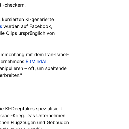
d -checkern.
 kursierten KI-generierte
s
wurden auf Facebook,
ie Clips ursprünglich von
sammenhang mit dem Iran-Israel-
nternehmens
BitMindAI
,
ipulieren – oft, um spaltende
rbreiten."
e KI-Deepfakes spezialisiert
-Israel-Krieg. Das Unternehmen
lischen Flugzeugen und Gebäuden