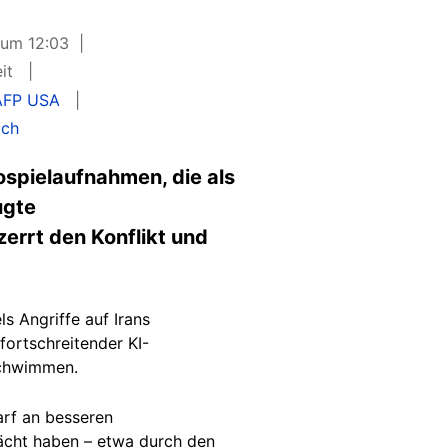
 um 12:03
eit
AFP USA
ich
ospielaufnahmen, die als
ugte
errt den Konflikt und
s Angriffe auf Irans
 fortschreitender KI-
schwimmen.
arf an besseren
ächt
haben
– etwa durch den