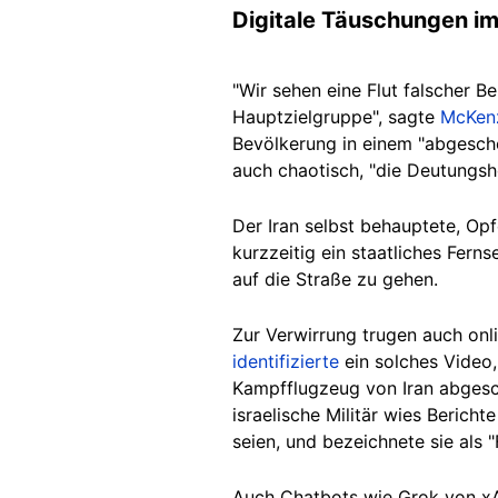
Digitale Täuschungen im
"Wir sehen eine Flut falscher B
Hauptzielgruppe", sagte
McKenz
Bevölkerung in einem "abgesch
auch chaotisch, "die Deutungsh
Der Iran selbst behauptete, Op
kurzzeitig ein staatliches Fer
auf die Straße zu gehen.
Zur Verwirrung trugen auch onl
identifizierte
ein solches Video,
Kampfflugzeug von Iran abgesc
israelische Militär wies Beric
seien, und bezeichnete sie als 
Auch Chatbots wie Grok von xAI