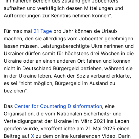
"
im näheren Bereich des zuständigen Jobcenters
aufhalten und werktäglich dessen Mitteilungen und
Aufforderungen zur Kenntnis nehmen können".
Für maximal
21 Tage
pro Jahr können sie Urlaub
machen, den sie allerdings vom Jobcenter genehmigen
lassen müssen. Leistungsberechtigte Ukrainerinnen und
Ukrainer dürfen somit für höchstens drei Wochen in die
Ukrain
e oder an einen anderen Ort fa
hren und können
nicht in Deutschland Bürgergeld beziehen, während sie
in der Ukraine leben.
Auch der Sozi
alverband erklärte,
es sei "nicht möglich, Bürgergeld im Ausland zu
beziehen".
Das
Center for Countering Disinformation
, eine
Organisation, die vom Nationalen Sicherheits- und
Verteidigungsrat der Ukraine im März 2021 ins Leben
gerufen wurde, veröffentlicht
e am 21. Mai 2025
einen
Beitrag auf
X
zu dem online kursierenden Video. Darin