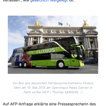
verlassen", wie
gesetzlich festgelegt
ist.
Image
Ein Bus des deutschen Fernbusunternehmens Flixbus
fährt am 19. Mai 2015 am Opernhaus Palais Garnier in
Paris vorbei (AFP / Thomas SAMSON, -)
Auf AFP-Anfrage erklärte eine Pressesprecherin des