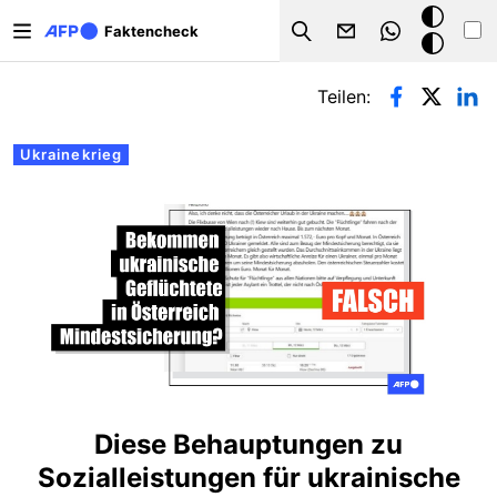
Direkt zum Inhalt
Dark
Faktencheck
Search
Mode
Primäre Reiter
Teilen:
Ukrainekrieg
Diese Behauptungen zu
Sozialleistungen für ukrainische