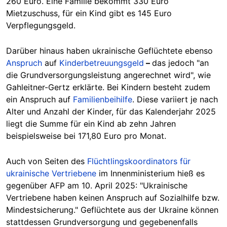
260 Euro. Eine Familie bekommt 330 Euro
Mietzuschuss, für ein Kind gibt es 145 Euro
Verpflegungsgeld.
Darüber hinaus haben ukrainische Geflüchtete ebenso
Anspruch
auf
Kinderbetreuungsgeld
–
das jedoch "an
die Grundversorgungsleistung angerechnet wird", wie
Gahleitner-Gertz erklärte. Bei Kindern besteht zudem
ein Anspruch auf
Familienbeihilfe
. Diese variiert je nach
Alter und Anzahl der Kinder, für das Kalenderjahr 2025
liegt die Summe für ein Kind ab zehn Jahren
beispielsweise bei 171,80 Euro pro Monat.
Auch von Seiten des
Flüchtlingskoordinators für
ukrainische Vertriebene
im Innenministerium hieß es
gegenüber AFP am 10. April 2025: "Ukrainische
Vertriebene haben keinen Anspruch auf Sozialhilfe bzw.
Mindestsicherung." Geflüchtete aus der Ukraine können
stattdessen Grundversorgung und gegebenenfalls