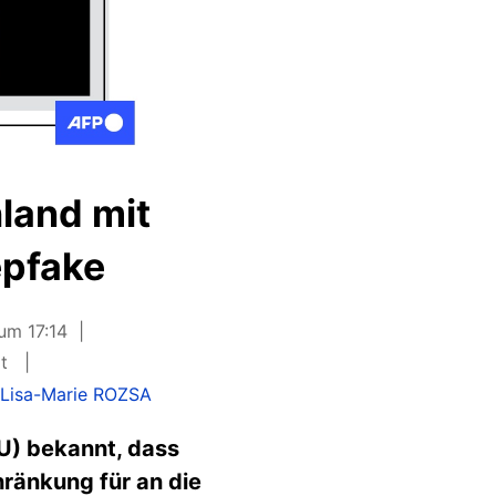
land mit
epfake
 um 17:14
it
:
Lisa-Marie ROZSA
U) bekannt, dass
ränkung für an die