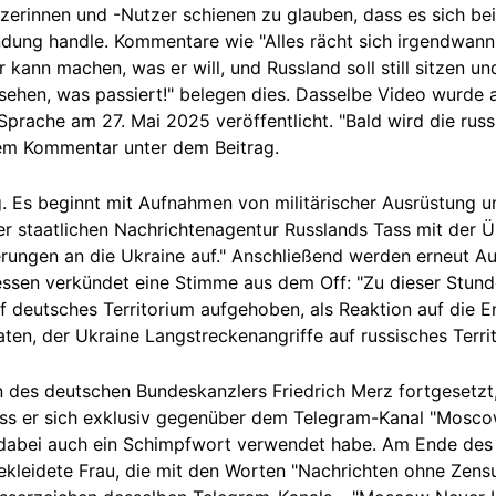
zerinnen und -Nutzer schienen zu glauben, dass es sich be
ung handle. Kommentare wie "Alles rächt sich irgendwann"
 kann machen, was er will, und Russland soll still sitzen u
 sehen, was passiert!" belegen dies. Dasselbe Video wurde
Sprache am 27. Mai 2025 veröffentlicht. "Bald wird die russi
inem Kommentar unter dem Beitrag.
. Es beginnt mit Aufnahmen von militärischer Ausrüstung u
r staatlichen Nachrichtenagentur Russlands Tass mit der Ü
rungen an die Ukraine auf." Anschließend werden erneut Au
sen verkündet eine Stimme aus dem Off: "Zu dieser Stunde
f deutsches Territorium aufgehoben, als Reaktion auf die 
ten, der Ukraine Langstreckenangriffe auf russisches Terri
 des deutschen Bundeskanzlers Friedrich Merz fortgesetzt
ass er sich exklusiv gegenüber dem Telegram-Kanal "Mosco
dabei auch ein Schimpfwort verwendet habe. Am Ende des 
gekleidete Frau, die mit den Worten "Nachrichten ohne Zens