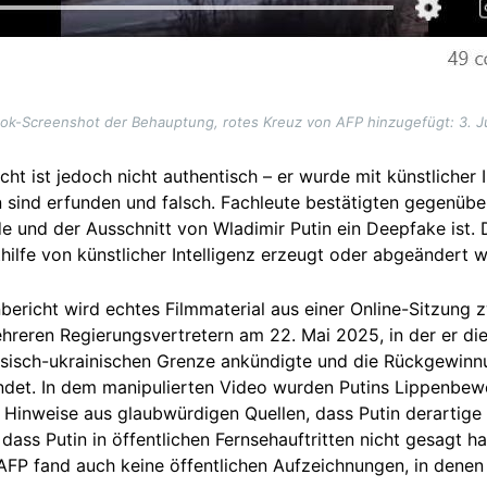
ok-Screenshot der Behauptung, rotes Kreuz von AFP hinzugefügt: 3. Ju
t ist jedoch nicht authentisch – er wurde mit künstlicher Int
n sind erfunden und falsch. Fachleute bestätigten gegenüb
e und der Ausschnitt von Wladimir Putin ein Deepfake ist. 
hilfe von künstlicher Intelligenz erzeugt oder abgeändert 
bericht wird echtes Filmmaterial aus einer Online-Sitzung 
hreren Regierungsvertretern am 22. Mai 2025, in der er di
ssisch-ukrainischen Grenze ankündigte und die Rückgewinn
ndet. In dem manipulierten Video wurden Putins Lippenbe
 Hinweise aus glaubwürdigen Quellen, dass Putin derartige
ass Putin in öffentlichen Fernsehauftritten nicht gesagt
ha
 AFP fand auch keine öffentlichen Aufzeichnungen, in denen