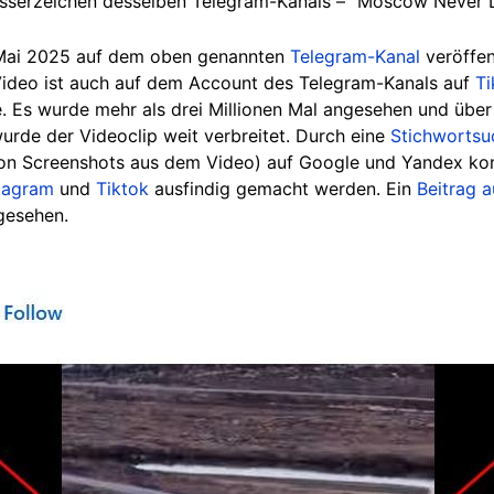
asserzeichen desselben Telegram-Kanals – "Moscow Never L
Mai 2025 auf dem oben genannten
Telegram-Kanal
veröffen
Video ist auch auf dem Account des Telegram-Kanals auf
Ti
. Es wurde mehr als drei Millionen Mal angesehen und über 
rde der Videoclip weit verbreitet. Durch eine
Stichwortsu
n Screenshots aus dem Video) auf Google und Yandex kon
tagram
und
Tiktok
ausfindig gemacht werden. Ein
Beitrag a
gesehen.