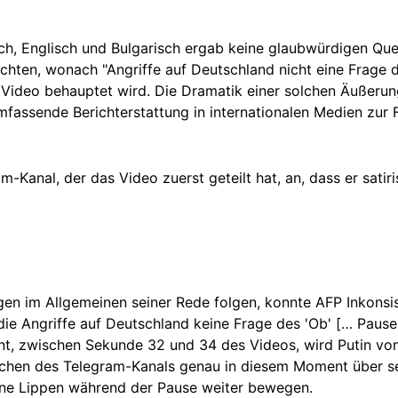
ch, Englisch und Bulgarisch ergab keine glaubwürdigen Que
ichten, wonach "Angriffe auf Deutschland nicht eine Frage 
 Video behauptet wird. Die Dramatik einer solchen Äußerung
mfassende Berichterstattung in internationalen Medien zur
-Kanal, der das Video zuerst geteilt hat, an, dass er satiri
 im Allgemeinen seiner Rede folgen, konnte AFP Inkonsist
 die Angriffe auf Deutschland keine Frage des 'Ob' [… Paus
ent, zwischen Sekunde 32 und 34 des Videos, wird Putin von
chen des Telegram-Kanals genau in diesem Moment über se
eine Lippen während der Pause weiter bewegen.