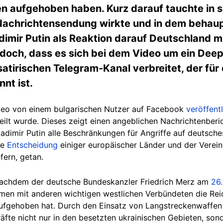
en aufgehoben haben. Kurz darauf tauchte in s
 Nachrichtensendung wirkte und in dem behaup
imir Putin als Reaktion darauf Deutschland mi
edoch, dass es sich bei dem Video um ein Dee
atirischen Telegram-Kanal verbreitet, der für
nt ist.
deo von einem bulgarischen Nutzer auf Facebook
veröffentl
eilt wurde. Dieses zeigt einen angeblichen Nachrichtenberi
adimir Putin alle Beschränkungen für Angriffe auf deutsche
ie
Entscheidung
einiger europäischer Länder und der Verein
fern, getan.
 nachdem der deutsche Bundeskanzler Friedrich Merz am
26
men mit anderen wichtigen westlichen Verbündeten die Re
 aufgehoben hat. Durch den Einsatz von Langstreckenwaffe
räfte nicht nur in den besetzten ukrainischen Gebieten, so