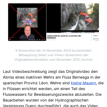
Image
X-Screenshot der im November 2024 kursierenden
Behauptung (links) und Vimeo-Screenshot der
Originaldokumentation vom Dezember 2012 (rechts)
Laut Videobeschreibung zeigt das Originalvideo den
Abriss eines inaktiven Wehrs am Fluss Bernesga in der
spanischen Provinz Léon.
Wehre
sind
kleine Mauern
, die
in Flüssen errichtet werden, um einen Teil des
Flusswassers für Bewässerungszwecke abzuleiten. Die
Bauarbeiten wurden von der Hydrographischen
Vereinigung Duero durchgeführt, die auch das Video