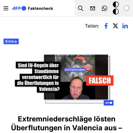
Direkt zum Inhalt
Dark
Faktencheck
Search
Mode
Primäre Reiter
Teilen:
Klima
Extremniederschläge lösten
Überflutungen in Valencia aus –