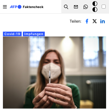
Direkt zum Inhalt
Dark
Faktencheck
Search
Mode
Primäre Reiter
Teilen:
Covid-19
Impfungen