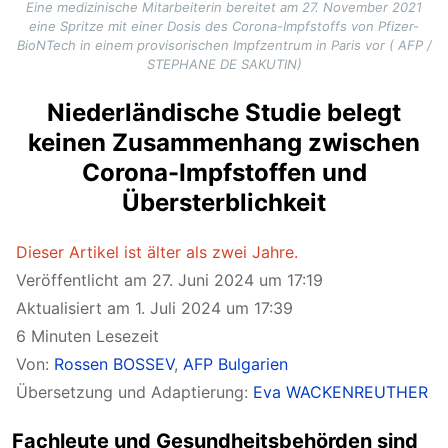
Eine medizinische Mitarbeiterin bereitet am 27. November 2021
eine Spritze mit einer Dosis des Corona-Impfstoffs von Pfizer-
BioNTech in einem provisorischen Impfzentrum in Paris vor ( AFP /
STEPHANE DE SAKUTIN)
Niederländische Studie belegt
keinen Zusammenhang zwischen
Corona-Impfstoffen und
Übersterblichkeit
Dieser Artikel ist älter als zwei Jahre.
Veröffentlicht am 27. Juni 2024 um 17:19
Aktualisiert am 1. Juli 2024 um 17:39
6 Minuten Lesezeit
Von:
Rossen BOSSEV
,
AFP Bulgarien
Übersetzung und Adaptierung:
Eva WACKENREUTHER
Fachleute und Gesundheitsbehörden sind