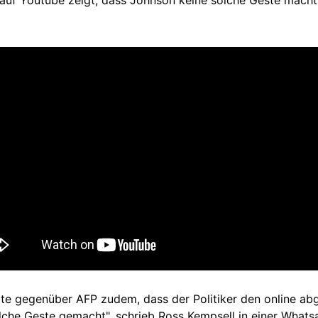
 auf Youtube zeigt, dass Johnson keine solche Geste macht
te gegenüber AFP zudem, dass der Politiker den online ab
olche Geste gemacht", schrieb Ross Kempsell in einer
Whats