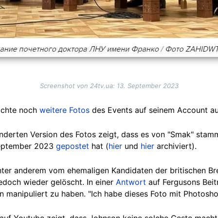
Screenshot von 24tv.ua: 13. September 2023
lichte noch
weitere Fotos
des Events auf seinem Account auf
nderten Version des Fotos zeigt, dass es von "Smak" stam
eptember 2023
gepostet
hat (
hier
und
hier
archiviert).
ter anderem vom ehemaligen Kandidaten der britischen Bre
jedoch wieder gelöscht. In einer
Antwort
auf Fergusons Beit
on manipuliert zu haben. "Ich habe dieses Foto mit Photosho