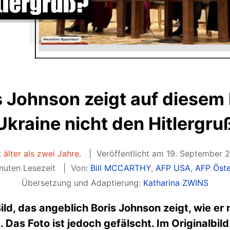
s Johnson zeigt auf diesem 
Ukraine nicht den Hitlergru
t älter als zwei Jahre.
Veröffentlicht am 19. September
nuten Lesezeit
Von:
Bill MCCARTHY
,
AFP USA
,
AFP Öste
Übersetzung und Adaptierung:
Katharina ZWINS
Bild, das angeblich Boris Johnson zeigt, wie e
 Das Foto ist jedoch gefälscht. Im Originalbil