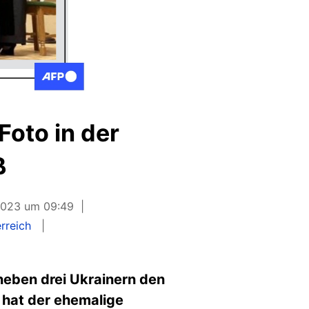
Foto in der
ß
 2023 um 09:49
rreich
r neben drei Ukrainern den
d hat der ehemalige