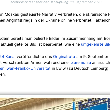
Facebook-Screenshot der Behauptung: 18. September 2023
on Moskau gesteuerte Narrativ verbreiten, die ukrainische F
en Angriffskriegs in der Ukraine online verbreitet. Faktenc
udem bereits manipulierte Bilder im Zusammenhang mit Bori
aktuell geteilte Bild ist bearbeitet, wie eine
umgekehrte Bil
24 Kanal
veröffentlichte das
Originalfoto
am 9. September 
mit verschränkten Armen während einer
Zeremonie
anlässlich
len Iwan-Franko-Universität
in Lwiw (zu Deutsch Lemberg), 
en.