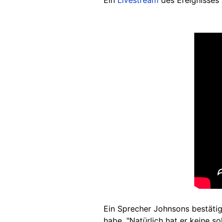
Ei
n
Livestream
d
es Ereignisses
Ein Sprecher Johnsons bestätig
habe. "Natürlich hat er keine s