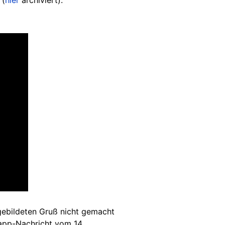
 (
hier
archiviert).
gebildeten Gruß nicht gemacht
app
-Nachricht vom 14.