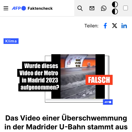
Direkt zum Inhalt
Dark
Faktencheck
Search
Mode
Primäre Reiter
Teilen:
Klima
Das Video einer Überschwemmung
in der Madrider U-Bahn stammt aus