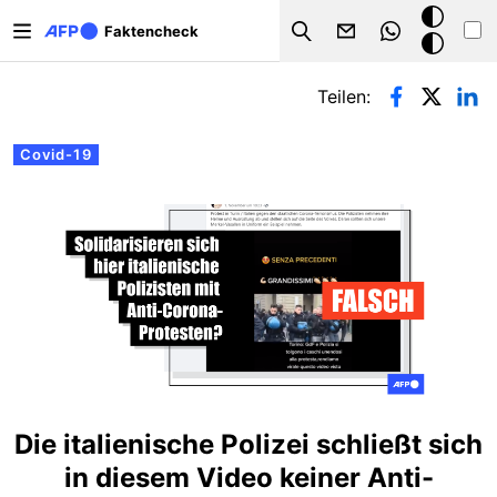
Direkt zum Inhalt
Dark
Faktencheck
Search
Mode
Primäre Reiter
Teilen:
Covid-19
Die italienische Polizei schließt sich
in diesem Video keiner Anti-