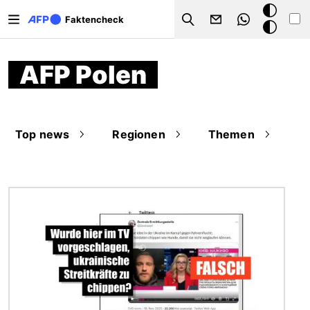
Direkt zum Inhalt
Dark
Faktencheck
Search
Mode
AFP Polen
Top news
Regionen
Themen
Bild