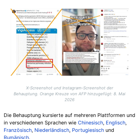
Image
X-Screenshot und Instagram-Screenshot der
Behauptung. Orange Kreuze von AFP hinzugefügt: 8. Mai
2026
Die Behauptung kursierte auf mehreren Plattformen und
in verschiedenen Sprachen wie
Chinesisch
,
Englisch
,
Französisch
,
Niederländisch
,
Portugiesisch
und
Rumänisch
.