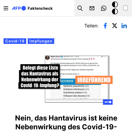
Direkt zum Inhalt
Dark
Faktencheck
Search
Mode
Primäre Reiter
Teilen:
Covid-19
Impfungen
Nein, das Hantavirus ist keine
Nebenwirkung des Covid-19-