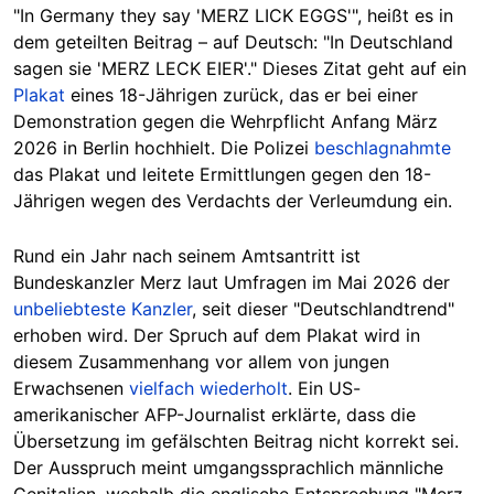
"In Germany they say 'MERZ LICK EGGS'", heißt es in
dem geteilten Beitrag – auf Deutsch: "In Deutschland
sagen sie 'MERZ LECK EIER'." Dieses Zitat geht auf ein
Plakat
eines 18-Jährigen zurück, das er bei einer
Demonstration gegen die Wehrpflicht Anfang März
2026 in Berlin hochhielt. Die Polizei
beschlagnahmte
das Plakat und leitete Ermittlungen gegen den 18-
Jährigen wegen des Verdachts der Verleumdung ein.
Rund ein Jahr nach seinem Amtsantritt ist
Bundeskanzler Merz laut Umfragen im Mai 2026 der
unbeliebteste Kanzler
, seit dieser "Deutschlandtrend"
erhoben wird. Der Spruch auf dem Plakat wird in
diesem Zusammenhang vor allem von jungen
Erwachsenen
vielfach wiederholt
. Ein US-
amerikanischer AFP-Journalist erklärte, dass die
Übersetzung im gefälschten Beitrag nicht korrekt sei.
Der Ausspruch meint umgangssprachlich männliche
Genitalien, weshalb die englische Entsprechung "Merz