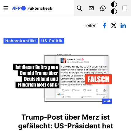
Direkt zum Inhalt
Dark
Faktencheck
Search
Mode
Primäre Reiter
Teilen:
Nahostkonflikt
US-Politik
Trump-Post über Merz ist
gefälscht: US-Präsident hat