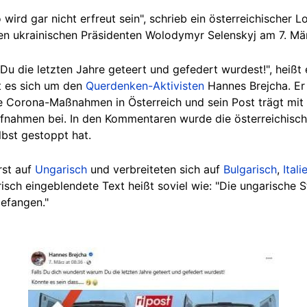
rd gar nicht erfreut sein", schrieb ein österreichischer Lo
den ukrainischen Präsidenten Wolodymyr Selenskyj am 7. M
Du die letzten Jahre geteert und gefedert wurdest!", heißt
t es sich um den
Querdenken-Aktivisten
Hannes Brejcha. Er
 Corona-Maßnahmen in Österreich und sein Post trägt mit 
fnahmen bei. In den Kommentaren wurde die österreichische 
lbst gestoppt hat.
rst auf
Ungarisch
und verbreiteten sich auf
Bulgarisch
,
Itali
risch eingeblendete Text heißt soviel wie: "Die ungarische
gefangen."