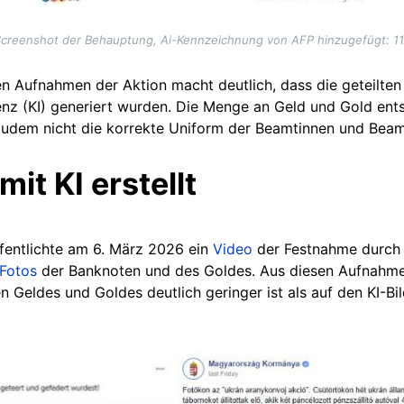
creenshot der Behauptung, Ai-Kennzeichnung von AFP hinzugefügt: 11
len Aufnahmen der Aktion macht deutlich, dass die geteilten 
genz (KI) generiert wurden. Die Menge an Geld und Gold ents
 zudem nicht die korrekte Uniform der Beamtinnen und Beam
it KI erstellt
fentlichte am 6. März 2026 ein
Video
der Festnahme durch
Fotos
der Banknoten und des Goldes. Aus diesen Aufnahmen
eldes und Goldes deutlich geringer ist als auf den KI-Bild