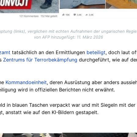
tung (links), verglichen mit echten Aufnahmen der ungarischen Regie
von AFP hinzugefügt: 11. März 2026
zamt
tatsächlich an den Ermittlungen
beteiligt
, doch laut of
es
Zentrums für Terrorbekämpfung
durchgeführt, wie auf de
ine
Kommandoeinheit
, deren Ausrüstung aber anders aussieht
iligung wird in offiziellen Berichten nicht erwähnt.
ld in blauen Taschen verpackt war und mit Siegeln mit der 
t, anstatt wie auf den KI-Bildern gestapelt.