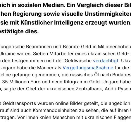
ich in sozialen Medien. Ein Vergleich dieser Bil
en Regierung sowie visuelle Unstimmigkeiten 
sie mit Künstlicher Intelligenz erzeugt wurden.
tätigte dies.
ungarische Beamtinnen und Beamte Geld in Millionenhöhe u
Ukraine waren. Sieben Mitarbeiter eines ukrainischen Geld-
urden festgenommen und der Geldwäsche
verdächtigt
. Ukr
 Ungarn habe die Männer als
Vergeltungsmaßnahme
für die
eline gefangen genommen, die russisches Öl nach Budapest 
r, 35 Millionen Euro und neun Kilogramm Gold. Ungarn habe
 sagte der Chef der ukrainischen Zentralbank, Andri Pysc
eldtransports wurden online Bilder geteilt, die angeblich
rauf sind auch Kommandoeinheiten zu sehen, die auf ihren
ragen. Vor ihnen knien Menschen mit ukrainischen Flaggen 