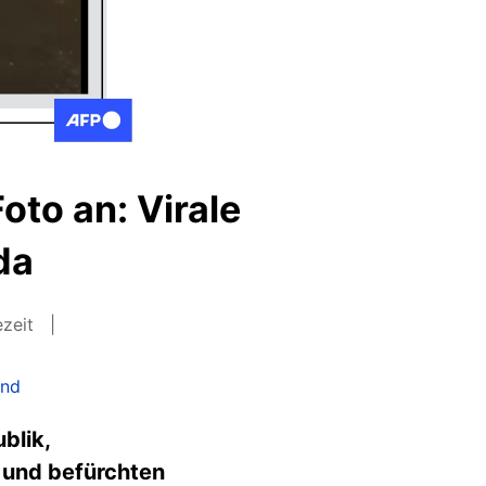
oto an: Virale
da
ezeit
and
blik,
 und befürchten