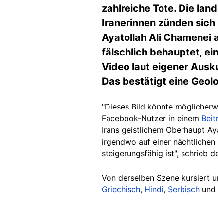
zahlreiche Tote. Die la
Iranerinnen zünden sich
Ayatollah Ali Chamenei 
fälschlich behauptet, ei
Video laut eigener Ausku
Das bestätigt eine Geol
"Dieses Bild könnte möglicherwe
Facebook-Nutzer in einem
Beit
Irans geistlichem Oberhaupt
Ay
irgendwo auf einer nächtlichen
steigerungsfähig ist", schrieb d
Von derselben Szene kursiert 
Griechisch
,
Hindi
,
Serbisch
und