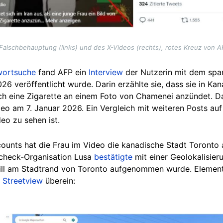
Falschbehauptung (links) und des X-Videos (rechts), rotes Kreuz von A
wortsuche
fand AFP ein
Interview
der Nutzerin mit dem spa
26 veröffentlicht wurde. Darin erzählte sie, dass sie in Kan
ich eine Zigarette an einem Foto von Chamenei anzündet. Da
o am 7. Januar 2026. Ein Vergleich mit weiteren Posts au
deo zu sehen ist.
counts hat die Frau im Video die kanadische Stadt Toronto 
ncheck-Organisation Lusa
bestätigte
m
it einer Geolokalisie
ill am Stadtrand von Toronto aufgenommen wurde. Element
 Streetview
überein: