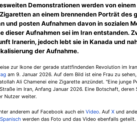
ndesweiten Demonstrationen werden von einem v
 Zigaretten an einem brennenden Porträt des 
an und posten Aufnahmen davon in sozialen Me
ne dieser Aufnahmen sei im Iran entstanden. Zw
nft Iranerin, jedoch lebt sie in Kanada und na
okalisierung der Aufnahme.
ise zur Ikone der gerade stattfindenden Revolution im Iran
rag
am 9. Januar 2026. Auf dem Bild ist eine Frau zu sehen,
atollah
Ali Chamenei eine Zigarette anzündet. "Eine junge P
 Straße im Iran, Anfang Januar 2026. Eine Botschaft, der
er Nutzer weiter.
unter anderem auf Facebook auch ein
Video
. Auf
X
und ande
Spanisch
werden das Foto und das Video ebenfalls geteilt