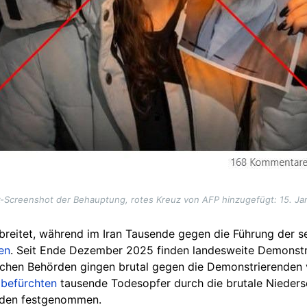
-Screenshot der Behauptung, rotes Kreuz von AFP hinzugefügt: 15. Ja
reitet, während im Iran Tausende gegen die Führung der s
en
. Seit Ende Dezember 2025 finden landesweite Demonstr
nischen Behörden gingen brutal gegen die Demonstrierenden 
n
befürchten
tausende Todesopfer durch die brutale Nieders
rden festgenommen.