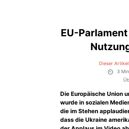
EU-Parlament 
Nutzung
Dieser Artikel 
3 Min
Üb
Die Europäische Union u
wurde in sozialen Medie
die im Stehen applaudie
dass die Ukraine amerika
der Applaus im Video abe