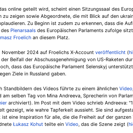
as online geteilt wird, scheint einen Sitzungssaal des Eur
 zu zeigen sowie Abgeordnete, die mit Blick auf den ukra
pplaudieren. Zu Beginn ist zudem zu erkennen, dass die Au
de
s
Plenarsaals
des Eur
opäischen Parlaments zufolge sitz
masz Froelich
an diesem Platz.
. November 2024 auf Froelichs X-Account
veröffentlicht
(
hi
ss der Beifall der Abschussgenehmigung von US-Raketen durc
jedoch, dass das Europäische Parlament Selenskyj unterstüt
egen Ziele in Russland gaben.
 Standbildern des Videos führte zu einem ähnlichen
Video
 am selben Tag von Mina Andreeva, Sprecherin von Parlam
hier
archiviert). Im Post mit dem Video schrieb Andreeva: "
lt gezeigt, wie wahre Tapferkeit aussieht. Sie sind aufges
ist eine Inspiration für alle, die die Freiheit auf der ganze
rdnete
Łukasz Kohut
teilte ein
Video
, das die Szene zeigt (
hi