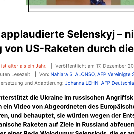
applaudierte Selenskyj – n
 von US-Raketen durch die
ist älter als ein Jahr.
Veröffentlicht am 17. Dezember 20
uten Lesezeit
Von:
Nahiara S. ALONSO
,
AFP Vereinigte 
ersetzung und Adaptierung:
Johanna LEHN
,
AFP Deutschl
nterstützt die Ukraine im russischen Angriff
n ein Video von Abgeordneten des Europäische
ren, und behauptet, sie würden wegen der Ent
nische Raketen auf Ziele in Russland abfeuern
r einer Rede Wolodymyr Selenskyjs, die er anl