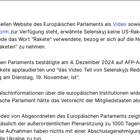
iziellen Website des Europäischen Parlaments als
Video
sowie
form
zur Verfügung steht, erwähnte Selenskyj keine US-Rak
Rede das Wort "Rakete" verwendete, bezog er sich auf die N
Raketen" zu nehmen.
chen Parlaments bestätigte am 4. Dezember 2024 auf AFP-A
akete applaudierten und
"das Video
Teil von Selenskyjs Re
g am Dienstag, 19. November, ist".
lschinformationen über die europäischen Institutionen wide
ische Parlament hätte das Vetorecht der Mitgliedstaaten ab
Video von Abgeordneten des Europäischen Parlaments zeigt
sslich der außerordentlichen Plenarsitzung zu 1000 Tagen
. Die Aufnahmen haben nichts mit einer Abschussgenehmigu
ie Ukraine zu tun.