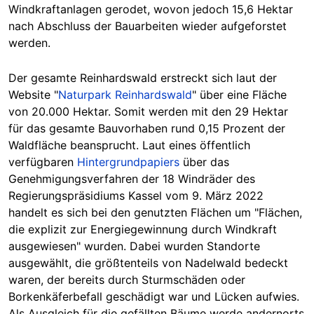
Windkraftanlagen gerodet, wovon jedoch 15,6 Hektar
nach Abschluss der Bauarbeiten wieder aufgeforstet
werden.
Der gesamte Reinhardswald erstreckt sich laut der
Website "
Naturpark Reinhardswald
" über eine Fläche
von 20.000 Hektar. Somit werden mit den 29 Hektar
für das gesamte Bauvorhaben rund 0,15 Prozent der
Waldfläche beansprucht. Laut eines öffentlich
verfügbaren
Hintergrundpapiers
über das
Genehmigungsverfahren der 18 Windräder des
Regierungspräsidiums Kassel vom 9. März 2022
handelt es sich bei den genutzten Flächen um "Flächen,
die explizit zur Energiegewinnung durch Windkraft
ausgewiesen" wurden. Dabei wurden Standorte
ausgewählt, die größtenteils von Nadelwald bedeckt
waren, der bereits durch Sturmschäden oder
Borkenkäferbefall geschädigt war und Lücken aufwies.
Als Ausgleich für die gefällten Bäume werde andernorts