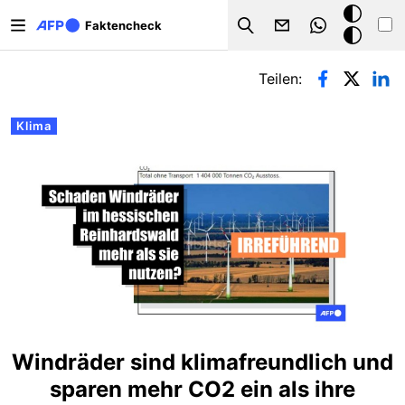
Direkt zum Inhalt
Dark
Faktencheck
Search
Mode
Primäre Reiter
Teilen:
Klima
Windräder sind klimafreundlich und
sparen mehr CO2 ein als ihre