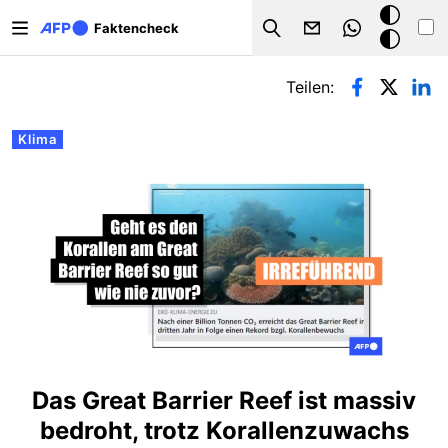
Direkt zum Inhalt
Dark
Faktencheck
Search
Mode
Primäre Reiter
Teilen:
Klima
Das Great Barrier Reef ist massiv
bedroht, trotz Korallenzuwachs