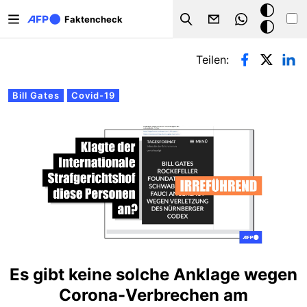
Direkt zum Inhalt
Dark
Faktencheck
Search
Mode
Primäre Reiter
Teilen:
Bill Gates
Covid-19
Es gibt keine solche Anklage wegen
Corona-Verbrechen am