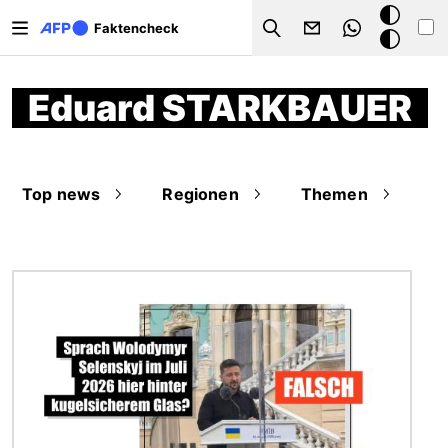
Direkt zum Inhalt
Dark
Faktencheck
Search
Mode
Eduard STARKBAUER
Top news
Regionen
Themen
Bild