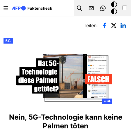
Direkt zum Inhalt
Dark
Faktencheck
Search
Mode
Primäre Reiter
Teilen:
5G
Nein, 5G-Technologie kann keine
Palmen töten