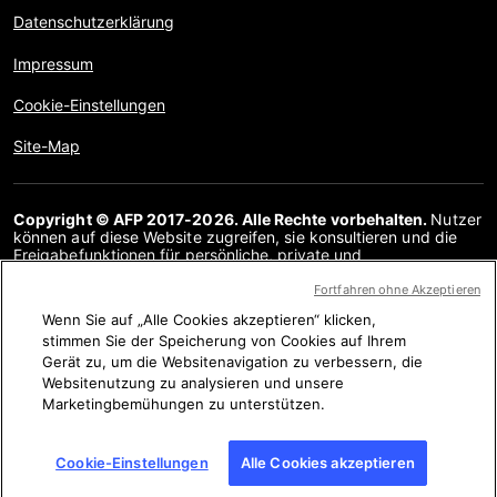
Datenschutzerklärung
Impressum
Cookie-Einstellungen
Site-Map
Copyright © AFP 2017-2026. Alle Rechte vorbehalten.
Nutzer
können auf diese Website zugreifen, sie konsultieren und die
Freigabefunktionen für persönliche, private und
nichtkommerzielle Zwecke nutzen. Jede andere Verwendung,
insbesondere jegliche Vervielfältigung, Kommunikation mit der
Fortfahren ohne Akzeptieren
Öffentlichkeit oder Verbreitung des Inhalts dieser Website, ganz
Wenn Sie auf „Alle Cookies akzeptieren“ klicken,
oder teilweise, für einen anderen Zweck und/oder auf andere
stimmen Sie der Speicherung von Cookies auf Ihrem
Weise, ist ohne eine spezielle Lizenzvereinbarung mit AFP
streng verboten. Die in den Faktenchecks analysierten Themen
Gerät zu, um die Websitenavigation zu verbessern, die
werden nur in soweit dargestellt oder verlinkt, als dies für ein
Websitenutzung zu analysieren und unsere
angemessenes Verständnis der Überprüfung der betreffenden
Marketingbemühungen zu unterstützen.
Informationen erforderlich ist. AFP besitzt keine Lizenz für sie
und übernimmt keine Verantwortung für sie. AFP und ihr Logo
sind eingetragene Marken.
Cookie-Einstellungen
Alle Cookies akzeptieren