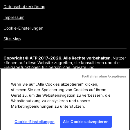
Datenschutzerklärung
Impressum
Cookie-Einstellungen
Site-Map
Copyright © AFP 2017-2026. Alle Rechte vorbehalten.
Nutzer
können auf diese Website zugreifen, sie konsultieren und die
Freigabefunktionen für persönliche, private und
nichtkommerzielle Zwecke nutzen. Jede andere Verwendung,
insbesondere jegliche Vervielfältigung, Kommunikation mit der
Fortfahren ohne Akzeptieren
Öffentlichkeit oder Verbreitung des Inhalts dieser Website, ganz
Wenn Sie auf „Alle Cookies akzeptieren“ klicken,
oder teilweise, für einen anderen Zweck und/oder auf andere
stimmen Sie der Speicherung von Cookies auf Ihrem
Weise, ist ohne eine spezielle Lizenzvereinbarung mit AFP
streng verboten. Die in den Faktenchecks analysierten Themen
Gerät zu, um die Websitenavigation zu verbessern, die
werden nur in soweit dargestellt oder verlinkt, als dies für ein
Websitenutzung zu analysieren und unsere
angemessenes Verständnis der Überprüfung der betreffenden
Marketingbemühungen zu unterstützen.
Informationen erforderlich ist. AFP besitzt keine Lizenz für sie
und übernimmt keine Verantwortung für sie. AFP und ihr Logo
sind eingetragene Marken.
Cookie-Einstellungen
Alle Cookies akzeptieren