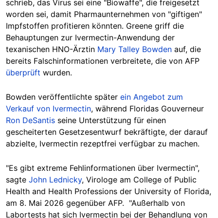
schrieb, das Virus sei eine "Biowaffe", die freigesetzt
worden sei, damit Pharmaunternehmen von "giftigen"
Impfstoffen profitieren könnten. Greene griff die
Behauptungen zur Ivermectin-Anwendung der
texanischen HNO-Ärztin
Mary Talley Bowden
auf, die
bereits Falschinformationen verbreitete, die von AFP
überprüft
wurden.
Bowden veröffentlichte später
ein Angebot zum
Verkauf von Ivermectin
, während Floridas Gouverneur
Ron DeSantis
seine Unterstützung für einen
gescheiterten Gesetzesentwurf bekräftigte, der darauf
abzielte, Ivermectin rezeptfrei verfügbar zu machen.
"Es gibt extreme Fehlinformationen über Ivermectin",
sagte
John Lednicky
, Virologe am College of Public
Health and Health Professions der University of Florida,
am 8. Mai 2026 gegenüber AFP. "Außerhalb von
Labortests hat sich Ivermectin bei der Behandlung von