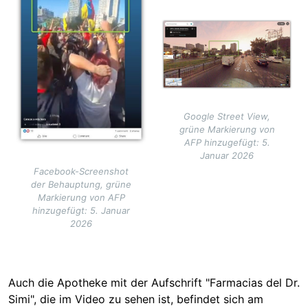
Image
Google Street View,
grüne Markierung von
AFP hinzugefügt: 5.
Januar 2026
Facebook-Screenshot
der Behauptung, grüne
Markierung von AFP
hinzugefügt: 5. Januar
2026
Auch d
ie Apotheke mit der Aufschrift "Farmacias del Dr.
Simi", die im
Video
zu sehen ist, befindet sich am