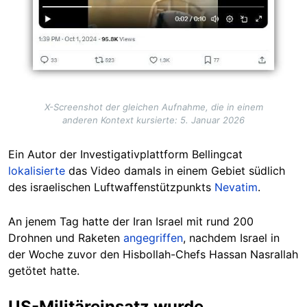
X-Screenshot der gleichen Aufnahme, die in einem
anderen Kontext kursierte: 5. Januar 2026
Ein
Autor
der Investigativplattform Bellingcat
lokalisierte
das Video damals in einem Gebiet südlich
des israelischen Luftwaffenstützpunkts
Nevatim
.
An jenem Tag hatte der Iran Israel mit rund 200
Drohnen und Raketen
angegriffen
, nachdem Israel in
der Woche zuvor den Hisbollah-Chefs Hassan Nasrallah
getötet hatte.
US-Militäreinsatz wurde