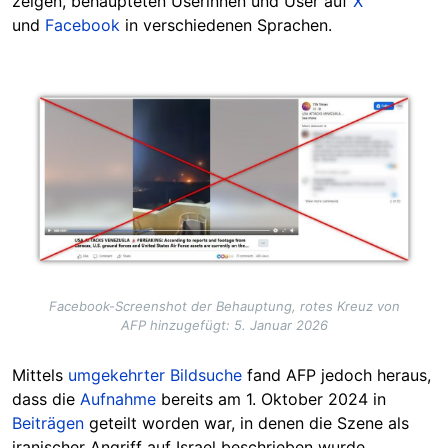
zeigen, behaupteten Userinnen und User auf
X
und
Facebook
in verschiedenen Sprachen.
Image
Facebook-Screenshot der Behauptung, rotes Kreuz von
AFP hinzugefügt: 5. Januar 2026
Mittels
umgekehrter Bildsuche
fand AFP jedoch heraus,
dass die
Aufnahme
bereits am 1. Oktober 2024 in
Beiträgen
geteilt worden war, in denen die Szene als
iranischer Angriff auf Israel beschrieben wurde.