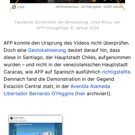
Facebook-Screenshot der Behauptung, rotes Kreuz von
AFP hinzugefügt: 8. Januar 2026
AFP konnte de
n U
rsprung des Videos nicht überprüfen.
Doch eine
Geolokalisierung
deutet darauf hin, dass
diese in Santiago, der Hauptstadt Chiles, aufgenommen
wurden – und nicht in der venezolanischen Hauptstadt
Caracas, wie AFP auf Spanisch ausführlich
richtigstellte
.
Demnach fand die Demonstration in der Gegend
Estación Central statt, in der
Avenida Alameda
Libertador Bernardo O'Higgins
(
hier
archiviert).
Image