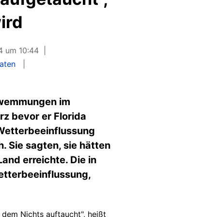
ird
4 um 10:44
aaten
chwemmungen im
z bevor er Florida
 Wetterbeeinflussung
 Sie sagten, sie hätten
nd erreichte. Die in
etterbeeinflussung,
 dem Nichts auftaucht", heißt