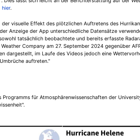
. Dies lässt sich leicht an der Berichterstattung auf der 
m
hier
.
 der visuelle Effekt des plötzlichen Auftretens des Hurrikan
 der Anzeige der App unterschiedliche Datensätze verwend
sowohl tatsächlich
beobachtete
und bereits erfasste Radar
 Weather Company am 27. September 2024 gegenüber AFP.
n dargestellt, im Laufe des Videos jedoch eine Wettervorh
 Umbrüche auftreten."
es Programms für Atmosphärenwissenschaften der University
issenheit".