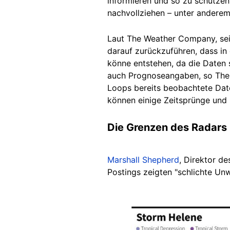
informieren und so zu schützen"
nachvollziehen – unter andere
Laut The Weather Company
,
sei
darauf zurückzuführen, dass in
könne entstehen, da die Daten 
auch Prognoseangaben, so The
Loops bereits beobachtete Date
können einige Zeitsprünge und
Die Grenzen des Radars
Marshall Shepherd
, Direktor d
Postings zeigten "schlichte Unw
Image