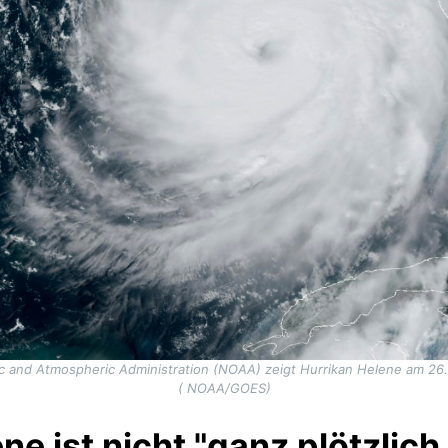
nic and Atmospheric Administration (NOAA) zeigt Hurrikan Helene am 2
( NOAA/GOES)
ne ist nicht "ganz plötzlich