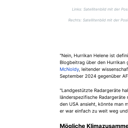
Links: Satellitenbild mit der
Rechts: Satellitenbild mit der 
"Nein, Hurrikan Helene ist defi
Blogbeitrag über den Hurrikan
McNoldy
, leitender wissenscha
September 2024 gegenüber AF
"Landgestützte Radargeräte hab
länderspezifische Radargeräte 
den USA ansieht, könnte man mei
er war einfach zu weit weg und 
Mögliche Klimazusamm