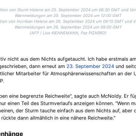
 Position von Sturm Helene am 25. September 2024 um 08:30 GMT und Vo
Warnmeldungen am 25. September 2024 um 12:00 GMT
Position von Hurrikan Helene am 26. September 2024 um 09:15 GMT und 
Warnmeldungen am 26. September 2024 um 09:00 GMT
(AFP / Lise KIENNEMANN, Paz PIZARRO)
nitiv nicht aus dem Nichts aufgetaucht. Ich habe erstmals a
 geschrieben, dann erneut am
23. September 2024
und seit
ftlicher Mitarbeiter für Atmosphärenwissenschaften an der U
P.
en eine begrenzte Reichweite", sagte auch McNoldy. Er füg
nur einen Teil des Sturmverlaufs anzeigen können. "Wenn m
nen, der Sturm tauche einfach aus dem Nichts auf, aber das 
rückte dann allmählich in eine nähere Reichweite."
enhänge