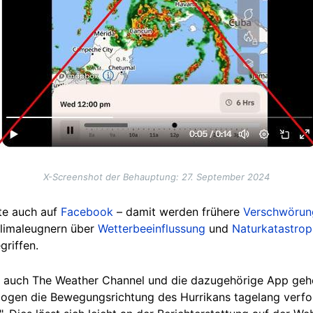
X-Screenshot der Behauptung: 27. September 2024
te auch auf
Facebook
– damit werden frühere
Verschwörun
Klimaleugnern
über
Wetterbeeinflussung
und
Naturkatastro
griffen.
 auch The Weather Channel und die dazugehörige App gehö
ogen die Bewegungsrichtung des Hurrikans tagelang verfo