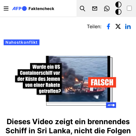
Direkt zum Inhalt
Dark
Faktencheck
Search
Mode
Primäre Reiter
Teilen:
Nahostkonflikt
Dieses Video zeigt ein brennendes
Schiff in Sri Lanka, nicht die Folgen