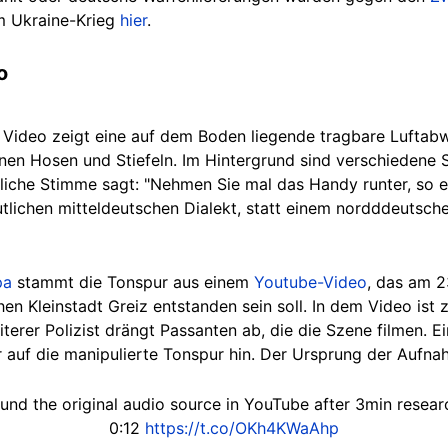
m Ukraine-Krieg
hier
.
o
Video zeigt eine auf dem Boden liegende tragbare Luftabw
unen Hosen und Stiefeln. Im Hintergrund sind verschiedene 
liche Stimme sagt: "Nehmen Sie mal das Handy runter, so e
tlichen mitteldeutschen Dialekt, statt einem nordddeutsche
pa
stammt die Tonspur aus einem
Youtube-Video
, das am 
n Kleinstadt Greiz entstanden sein soll. In dem Video ist 
terer Polizist drängt Passanten ab, die die Szene filmen. E
 auf die manipulierte Tonspur hin. Der Ursprung der Aufnah
found the original audio source in YouTube after 3min resea
0:12
https://t.co/OKh4KWaAhp