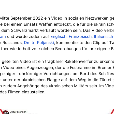
itte September 2022 ein Video in sozialen Netzwerken get
e bei einem Einsatz Waffen entdeckt, die für die ukrainisc
f dem Schwarzmarkt verkauft worden sein. Das Video verbr
ram
und wurde zudem auf
Englisch
,
Französisch
,
Italienisch
r Russlands,
Dmitri Poljanski
, kommentierte den Clip auf Tw
tner wiederholt vor solchen Bedrohungen für ihre eigene 
l geteilten Video ist ein tragbarer Raketenwerfer zu erkenn
 ein Video eines Augenzeugen, der die Festnahme im Bremer 
g einiger 'rohrförmiger Vorrichtungen' am Bord des Schiffes
ei unter der ukrainischen Flagge auf dem Weg in die Türkei
zudem Angehörige des ukrainischen Militärs sein. Im Vide
das Filmen einzustellen.