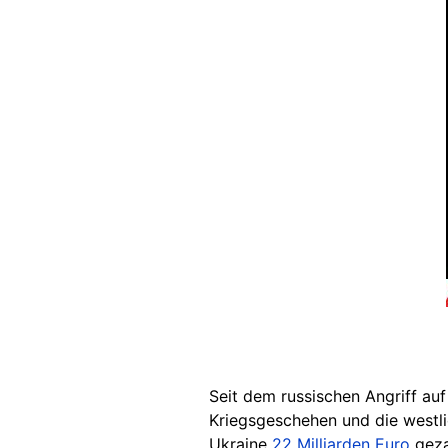
Seit dem russischen Angriff au
Kriegsgeschehen und die westl
Ukraine
22 Milliarden Euro
geza