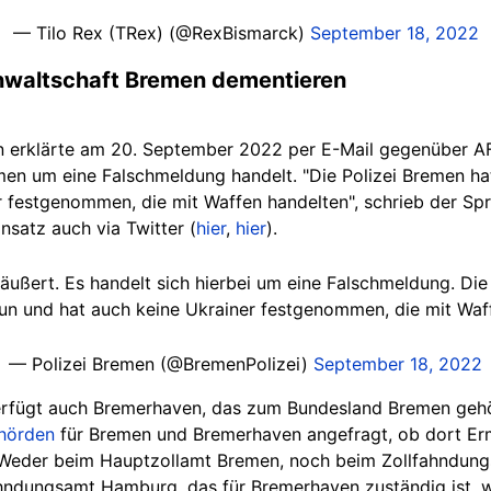
— Tilo Rex (TRex) (@RexBismarck)
September 18, 2022
sanwaltschaft Bremen dementieren
n erklärte am 20. September 2022 per E-Mail gegenüber AF
en um eine Falschmeldung handelt. "Die Polizei Bremen ha
r festgenommen, die mit Waffen handelten", schrieb der Spr
nsatz auch via Twitter (
hier
,
hier
).
äußert. Es handelt sich hierbei um eine Falschmeldung. Die
tun und hat auch keine Ukrainer festgenommen, die mit Waff
— Polizei Bremen (@BremenPolizei)
September 18, 2022
fügt auch Bremerhaven, das zum Bundesland Bremen gehör
hörden
für Bremen und Bremerhaven angefragt, ob dort Er
 Weder beim Hauptzollamt Bremen, noch beim Zollfahndung
ahndungsamt Hamburg, das für Bremerhaven zuständig ist, 