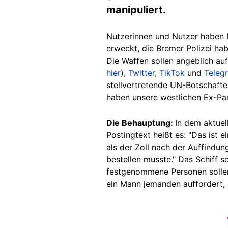
manipuliert.
Nutzerinnen und Nutzer haben M
erweckt, die Bremer Polizei hab
Die Waffen sollen angeblich au
hier
),
Twitter
,
TikTok
und
Teleg
stellvertretende UN-Botschafte
haben unsere westlichen Ex-Par
Die Behauptung:
In dem aktuel
Postingtext heißt es: "Das ist
als der Zoll nach der Auffindun
bestellen musste." Das Schiff s
festgenommene Personen sollen 
ein Mann jemanden auffordert, 
Image