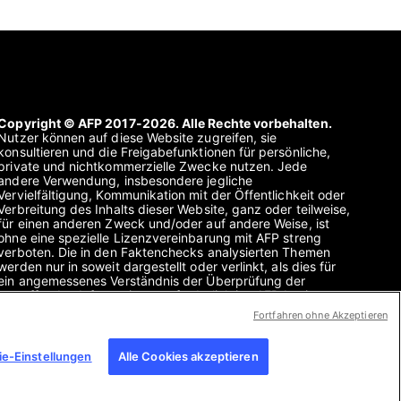
Copyright © AFP 2017-2026. Alle Rechte vorbehalten.
Nutzer können auf diese Website zugreifen, sie
konsultieren und die Freigabefunktionen für persönliche,
private und nichtkommerzielle Zwecke nutzen. Jede
andere Verwendung, insbesondere jegliche
Vervielfältigung, Kommunikation mit der Öffentlichkeit oder
Verbreitung des Inhalts dieser Website, ganz oder teilweise,
für einen anderen Zweck und/oder auf andere Weise, ist
ohne eine spezielle Lizenzvereinbarung mit AFP streng
verboten. Die in den Faktenchecks analysierten Themen
werden nur in soweit dargestellt oder verlinkt, als dies für
ein angemessenes Verständnis der Überprüfung der
betreffenden Informationen erforderlich ist. AFP besitzt
keine Lizenz für sie und übernimmt keine Verantwortung für
Fortfahren ohne Akzeptieren
sie. AFP und ihr Logo sind eingetragene Marken.
e-Einstellungen
Alle Cookies akzeptieren