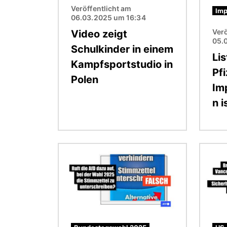
Veröffentlicht am
Imp
06.03.2025 um 16:34
Verö
Video zeigt
05.
Schulkinder in einem
Li
Kampfsportstudio in
Pfi
Polen
Im
n i
Bild
Bild