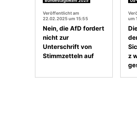
Bundestagswahl 2025
US-
Veröffentlicht am
Verö
22.02.2025 um 15:55
um 
Nein, die AfD fordert
Di
nicht zur
de
Unterschrift von
Si
Stimmzetteln auf
z 
ge