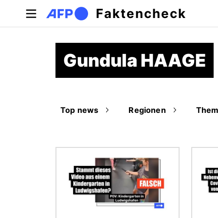
Direkt zum Inhalt
Faktencheck
Gundula HAAGE
Top news
Regionen
Them
Bild
Bild