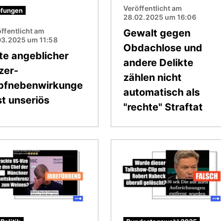
Veröffentlicht am
fungen
28.02.2025 um 16:06
ffentlicht am
Gewalt gegen
03.2025 um 11:58
Obdachlose und
ste angeblicher
andere Delikte
zer-
zählen nicht
pfnebenwirkunge
automatisch als
st unseriös
"rechte" Straftat
Bild