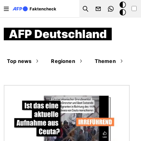
Direkt zum Inhalt
Dark
Faktencheck
Search
Mode
AFP Deutschland
Top news
Regionen
Themen
Bild